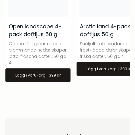
att låta ljuset smälta ut till kanterna av
behållaren under varje användning. Detta gör
att ljuset brinner jämnt och risken för en så
Open landscape 4-
Arctic land 4-pack
kallad ”tunnelbildning” minskar.
pack doftljus 50 g
doftljus 50 g
Öppna fält, grönska och
Snöfjäll, kalla vindar och
blommande hedar skapar
frostklädda dalar skapar
lätta, fräscha dofter. 50 g x
friska dofter. 50 g x 4.
4.
Lägg i varukorg
399
kr
Lägg i varukorg
399
kr