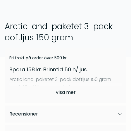
kr
269
Om oss
kr
299
Frågor & svar
Arctic land-paketet 3-pack
doftljus 150 gram
Fri frakt på order över
500
kr
Spara 158 kr. Brinntid 50 h/ljus.
Arctic land-paketet 3-pack doftljus 150 gram
Barrskog – Doftpinnar
Gryningsljus – Doftpinnar
innehåller följande produkter.
Visa
mer
kr
399
kr
399
Kalfjäll doftljus 150 g
Skare doftljus 150 g
Recensioner
Bivack doftljus 150 g
Detta doftpaket fångar den nordiska naturens