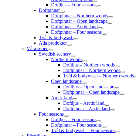
Doftljus – Four seasons
Doftpinnar
Doftpinnar – Northern woods
Doftpinnar – Open landscape
Doftpinnar – Arctic land
Doftpinnar – Four seasons
Tvål & bodywash
Alla produkter
Våra serier
Swedish scenery
Northern woods
Doftljus – Northern woods
Doftpinnar – Northern woods
Tvål & bodywash – Northern woods
Open landscape
Doftljus – Open landscape
Doftpinnar – Open landscape
Arctic land
Doftljus – Arctic land
Doftpinnar – Arctic land
Four seasons
Doftljus – Four seasons
Doftpinnar – Four seasons
Tvål & bodywash – Four seasons
Bästsäljare