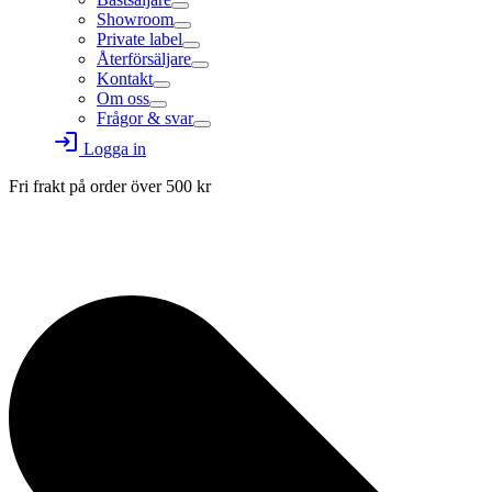
Showroom
Private label
Återförsäljare
Kontakt
Om oss
Frågor & svar
login
Logga in
Fri frakt på order över
500
kr