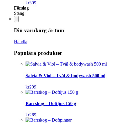
kr
399
Förslag
Stäng
Din varukorg är tom
Handla
Populära produkter
Salvia & Viol – Tvål & bodywash 500 ml
kr
299
Barrskog – Doftljus 150 g
kr
269