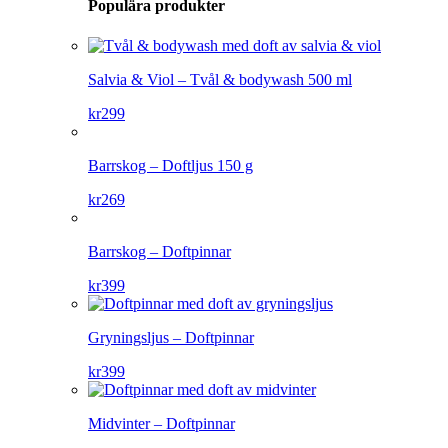
Populära produkter
Salvia & Viol – Tvål & bodywash 500 ml
kr
299
Barrskog – Doftljus 150 g
kr
269
Barrskog – Doftpinnar
kr
399
Gryningsljus – Doftpinnar
kr
399
Midvinter – Doftpinnar