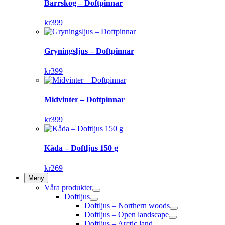
Barrskog – Doftpinnar
kr
399
Gryningsljus – Doftpinnar
kr
399
Midvinter – Doftpinnar
kr
399
Kåda – Doftljus 150 g
kr
269
Meny
Våra produkter
Doftljus
Doftljus – Northern woods
Doftljus – Open landscape
Doftljus – Arctic land