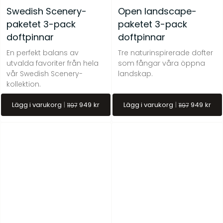
kr
269
Om oss
Swedish Scenery-
Open landscape-
kr
299
paketet 3-pack
paketet 3-pack
Frågor & svar
doftpinnar
doftpinnar
En perfekt balans av
Tre naturinspirerade dofter
utvalda favoriter från hela
som fångar våra öppna
vår Swedish Scenery-
landskap.
kollektion.
Lägg i varukorg
949
kr
Lägg i varukorg
949
kr
1197
1197
Barrskog – Doftpinnar
Gryningsljus – Doftpinnar
kr
399
kr
399