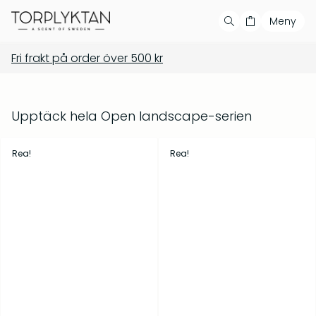
Meny
Fri frakt på order över
500
kr
Handla
Din varukorg är tom
Våra produkter
Våra serier
Populära produkter
Upptäck hela Open landscape-serien
Bästsäljare
Rea!
Rea!
Showroom
Private label
Återförsäljare
Kontakt
Salvia & Viol – Tvål &
Barrskog – Doftljus 150 g
bodywash 500 ml