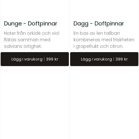
Dunge - Doftpinnar
Dagg - Doftpinnar
Noter från orkidé och viol
En bas av len tallbarr
flätas samman med
kombineras med friskheten
salvians örtighet.
i grapefrukt och citron.
Midvinter – Doftpinnar
Kåda – Doftljus 150 g
Lägg i varukorg
399
kr
Lägg i varukorg
399
kr
kr
399
kr
269