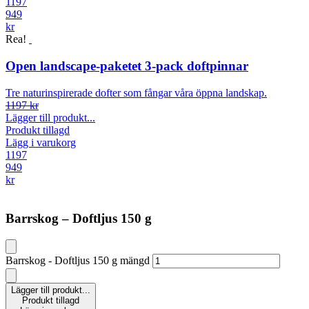
1197
949
kr
Rea!
Open landscape-paketet 3-pack doftpinnar
Tre naturinspirerade dofter som fångar våra öppna landskap.
1197 kr
Lägger till produkt...
Produkt tillagd
Lägg i varukorg
1197
949
kr
Barrskog – Doftljus 150 g
Barrskog - Doftljus 150 g mängd
Lägger till produkt...
Produkt tillagd