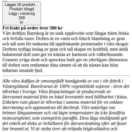
Lägger till produkt...
Produkt tillagd
Lägg i varukorg
269
kr
Fri frakt på order över
500
kr
Vårt doftljus Barrskog är en unik upplevelse som fångar träets friska
och livfulla toner. Doften är en varm och fräsch blandning av gran
och tall som för tankarna till uppfriskande promenader i våra skogar.
Doftens tydliga inslag av gran och tall skapar en kraftfull, men ändå
balanserad doft som ger en känsla av harmoni och välbefinnande.
Granens yviga skott och spruckna bark ger en ytterligare dimension
till doften som omfamnar dina sinnen så att du nästan kan höra
tallarnas susande ljud.
Alla våra doftljus är omsorgsfullt handgjorda av oss i vår fabrik i
Västergötland. Basråvaran är 100% vegetabiliskt sojavax - även det
tillverkat i Sverige. Våra förpackningar är producerade av
återvunnet material från en lokal leverantör med hållbarhet i fokus.
Etiketten runt glaset är tillverkat i samma material för en enklare
återvinning och uppmuntran till återbruk. Vårt naturliga vax
brinner långsammare och vid lägre temperaturer än icke fossilfria
motsvarigheter, som exempelvis paraffin. Dess låga smältpunkt gör
det enkelt att diska ur behållaren för återanvändning efter att ljuset
har brunnit ut. Vi är stolta över att erbjuda högkvalitativa och