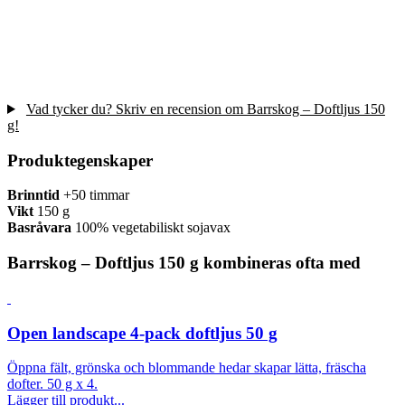
Vad tycker du? Skriv en recension om Barrskog – Doftljus 150
g!
Produktegenskaper
Brinntid
+50 timmar
Vikt
150 g
Basråvara
100% vegetabiliskt sojavax
Barrskog – Doftljus 150 g kombineras ofta med
Open landscape 4-pack doftljus 50 g
Öppna fält, grönska och blommande hedar skapar lätta, fräscha
dofter. 50 g x 4.
Lägger till produkt...