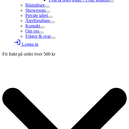
Bästsäljare
Showroom
Private label
Återförsäljare
Kontakt
Om oss
Frågor & svar
login
Logga in
Fri frakt på order över
500
kr