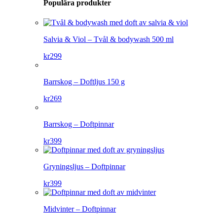
Populära produkter
Salvia & Viol – Tvål & bodywash 500 ml
kr
299
Barrskog – Doftljus 150 g
kr
269
Barrskog – Doftpinnar
kr
399
Gryningsljus – Doftpinnar
kr
399
Midvinter – Doftpinnar