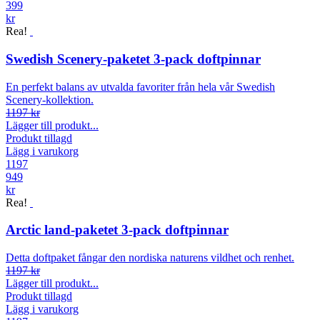
399
kr
Rea!
Swedish Scenery-paketet 3-pack doftpinnar
En perfekt balans av utvalda favoriter från hela vår Swedish
Scenery-kollektion.
1197 kr
Lägger till produkt...
Produkt tillagd
Lägg i varukorg
1197
949
kr
Rea!
Arctic land-paketet 3-pack doftpinnar
Detta doftpaket fångar den nordiska naturens vildhet och renhet.
1197 kr
Lägger till produkt...
Produkt tillagd
Lägg i varukorg