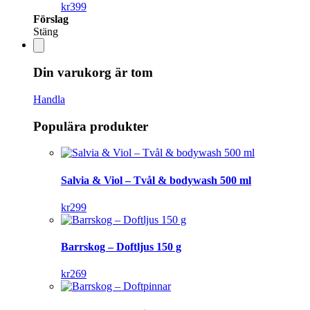
kr
399
Förslag
Stäng
Din varukorg är tom
Handla
Populära produkter
Salvia & Viol – Tvål & bodywash 500 ml
kr
299
Barrskog – Doftljus 150 g
kr
269