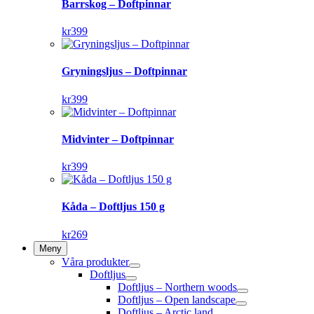
Barrskog – Doftpinnar
kr
399
Gryningsljus – Doftpinnar
kr
399
Midvinter – Doftpinnar
kr
399
Kåda – Doftljus 150 g
kr
269
Meny
Våra produkter
Doftljus
Doftljus – Northern woods
Doftljus – Open landscape
Doftljus – Arctic land