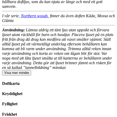
hållbara doftljus, som du kan njuta av länge och med ett gott
samvete.
I vår serie,
Northern woods
, finner du även doften Kåda, Mossa och
Glänta
Användning:
Lämna aldrig ett tänt ljus utan uppsikt och förvara
ljuset utom räckhåll för barn och husdjur. Placera ljuset på en plats
fritt från drag då drag kan medföra att vaxet smälter ojämnt. Ställ
alltid ljuset på ett värmetåligt underlag eftersom behållaren kan
komma att bli varm under användning. Trimma alltid veken innan
varje användning och korta av veken om lågan blir för stor. Var
noga med att låta ljuset smälta ut till kanterna av behållaren under
varje användning. Detta gör att ljuset brinner jämnt och risken för
en så kallad ”tunnelbildning” minskar.
Visa
mer
mindre
Doftkarta
Kryddighet
Fyllighet
Friskhet