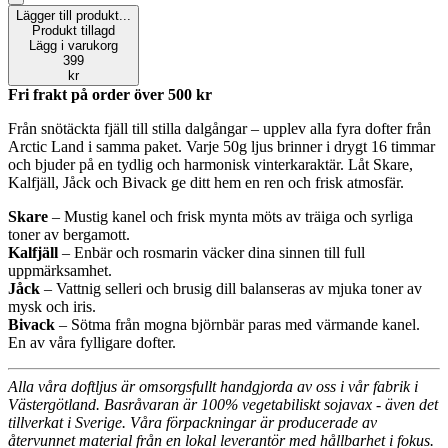
Lägger till produkt...
Produkt tillagd
Lägg i varukorg
399
kr
Fri frakt på order över
500
kr
Från snötäckta fjäll till stilla dalgångar – upplev alla fyra dofter från
Arctic Land i samma paket. Varje 50g ljus brinner i drygt 16 timmar
och bjuder på en tydlig och harmonisk vinterkaraktär. Låt Skare,
Kalfjäll, Jåck och Bivack ge ditt hem en ren och frisk atmosfär.
Skare
– Mustig kanel och frisk mynta möts av träiga och syrliga
toner av bergamott.
Kalfjäll
– Enbär och rosmarin väcker dina sinnen till full
uppmärksamhet.
Jåck
– Vattnig selleri och brusig dill balanseras av mjuka toner av
mysk och iris.
Bivack
– Sötma från mogna björnbär paras med värmande kanel.
En av våra fylligare dofter.
Alla våra doftljus är omsorgsfullt handgjorda av oss i vår fabrik i
Västergötland. Basråvaran är 100% vegetabiliskt sojavax - även det
tillverkat i Sverige. Våra förpackningar är producerade av
återvunnet material från en lokal leverantör med hållbarhet i fokus.