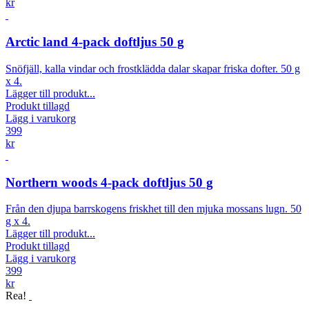
kr
Arctic land 4-pack doftljus 50 g
Snöfjäll, kalla vindar och frostklädda dalar skapar friska dofter. 50 g
x 4.
Lägger till produkt...
Produkt tillagd
Lägg i varukorg
399
kr
Northern woods 4-pack doftljus 50 g
Från den djupa barrskogens friskhet till den mjuka mossans lugn. 50
g x 4.
Lägger till produkt...
Produkt tillagd
Lägg i varukorg
399
kr
Rea!