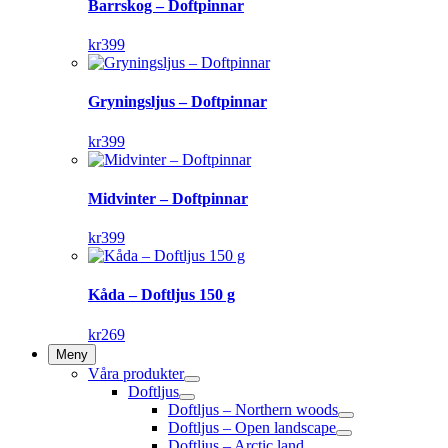
Barrskog – Doftpinnar
kr
399
Gryningsljus – Doftpinnar
kr
399
Midvinter – Doftpinnar
kr
399
Kåda – Doftljus 150 g
kr
269
Meny
Våra produkter
Doftljus
Doftljus – Northern woods
Doftljus – Open landscape
Doftljus – Arctic land