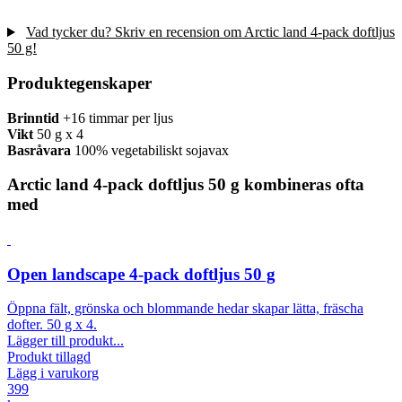
Vad tycker du? Skriv en recension om Arctic land 4-pack doftljus
50 g!
Produktegenskaper
Brinntid
+16 timmar per ljus
Vikt
50 g x 4
Basråvara
100% vegetabiliskt sojavax
Arctic land 4-pack doftljus 50 g kombineras ofta
med
Open landscape 4-pack doftljus 50 g
Öppna fält, grönska och blommande hedar skapar lätta, fräscha
dofter. 50 g x 4.
Lägger till produkt...
Produkt tillagd
Lägg i varukorg
399