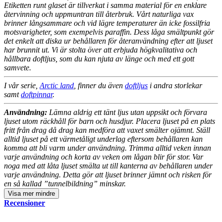
Etiketten runt glaset är tillverkat i samma material för en enklare
återvinning och uppmuntran till återbruk. Vårt naturliga vax
brinner långsammare och vid lägre temperaturer än icke fossilfria
motsvarigheter, som exempelvis paraffin. Dess låga smältpunkt gör
det enkelt att diska ur behållaren för återanvändning efter att ljuset
har brunnit ut. Vi är stolta över att erbjuda högkvalitativa och
hållbara doftljus, som du kan njuta av länge och med ett gott
samvete.
I vår serie,
Arctic land
, finner du även
doftljus
i andra storlekar
samt
doftpinnar
.
Användning:
Lämna aldrig ett tänt ljus utan uppsikt och förvara
ljuset utom räckhåll för barn och husdjur. Placera ljuset på en plats
fritt från drag då drag kan medföra att vaxet smälter ojämnt. Ställ
alltid ljuset på ett värmetåligt underlag eftersom behållaren kan
komma att bli varm under användning. Trimma alltid veken innan
varje användning och korta av veken om lågan blir för stor. Var
noga med att låta ljuset smälta ut till kanterna av behållaren under
varje användning. Detta gör att ljuset brinner jämnt och risken för
en så kallad ”tunnelbildning” minskar.
Visa
mer
mindre
Recensioner