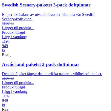
Swedish Scenery-paketet 3-pack doftpinnar
En perfekt balans av utvalda favoriter från hela vår Swedish
Scenery-kollektion.
1197 kr
Lägger till produkt...
Produkt tillagd
Lägg i varukorg
1197
949
kr
Rea!
Arctic land-paketet 3-pack doftpinnar
Detta doftpaket fångar den nordiska naturens vildhet och renhet.
1197 kr
Lägger till produkt...
Produkt tillagd
Lägg i varukorg
1197
949
kr
Rea!