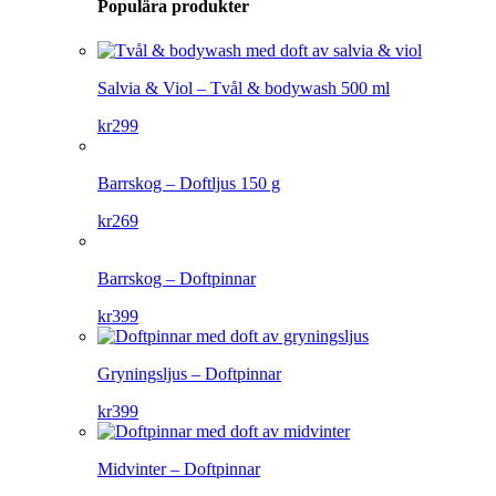
Populära produkter
Salvia & Viol – Tvål & bodywash 500 ml
kr
299
Barrskog – Doftljus 150 g
kr
269
Barrskog – Doftpinnar
kr
399
Gryningsljus – Doftpinnar
kr
399
Midvinter – Doftpinnar