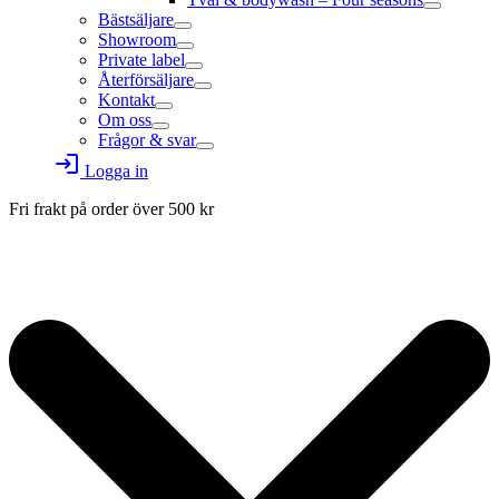
Bästsäljare
Showroom
Private label
Återförsäljare
Kontakt
Om oss
Frågor & svar
login
Logga in
Fri frakt på order över
500
kr