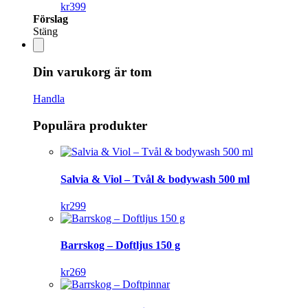
kr
399
Förslag
Stäng
Din varukorg är tom
Handla
Populära produkter
Salvia & Viol – Tvål & bodywash 500 ml
kr
299
Barrskog – Doftljus 150 g
kr
269