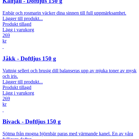
Kalfjäll - Doftljus 150 g
Enbär och rosmarin väcker dina sinnen till full uppmärksamhet.
Lägger till produkt...
Produkt tillagd
Lägg i varukorg
269
kr
Jåkk - Doftljus 150 g
Vattnig selleri och brusig dill balanseras upp av mjuka toner av mysk
och iris.
Lägger till produkt...
Produkt tillagd
Lägg i varukorg
269
kr
Bivack - Doftljus 150 g
Sötma från mogna björnbär paras med värmande kanel. En av våra