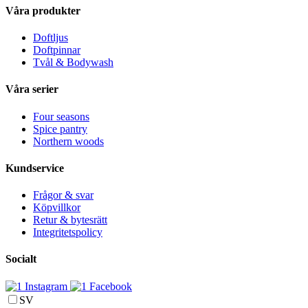
Våra produkter
Doftljus
Doftpinnar
Tvål & Bodywash
Våra serier
Four seasons
Spice pantry
Northern woods
Kundservice
Frågor & svar
Köpvillkor
Retur & bytesrätt
Integritetspolicy
Socialt
Instagram
Facebook
SV