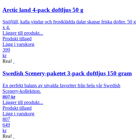
Arctic land 4-pack doftljus 50 g
Snöfjäll, kalla vindar och frostklädda dalar skapar friska dofter. 50 g
x 4.
Lägger till produkt...
Produkt tillagd
Lägg i varukorg
399
kr
Rea!
Swedish Scenery-paketet 3-pack doftljus 150 gram
En perfekt balans av utvalda favoriter från hela vår Swedish
Scenery-kollektion.
807 kr
Lägger till produkt...
Produkt tillagd
Lägg i varukorg
807
649
kr
Rea!