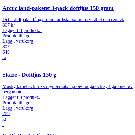
Arctic land-paketet 3-pack doftljus 150 gram
Detta doftpaket fångar den nordiska naturens vildhet och renhet.
807 kr
Lägger till produkt...
Produkt tillagd
Lägg i varukorg
807
649
kr
Skare - Doftljus 150 g
Mustig kanel och frisk mynta möts upp av träiga och syrliga toner av
bergamott.
Lägger till produkt...
Produkt tillagd
Lägg i varukorg
269
kr