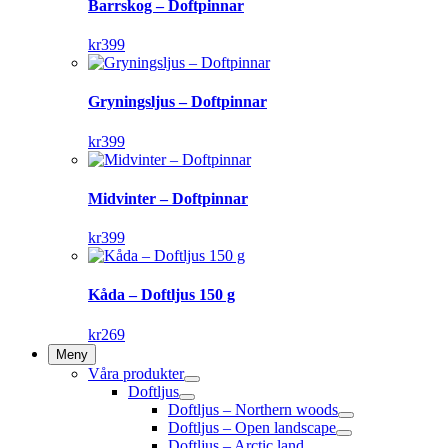
Barrskog – Doftpinnar
kr
399
Gryningsljus – Doftpinnar
kr
399
Midvinter – Doftpinnar
kr
399
Kåda – Doftljus 150 g
kr
269
Meny
Våra produkter
Doftljus
Doftljus – Northern woods
Doftljus – Open landscape
Doftljus – Arctic land