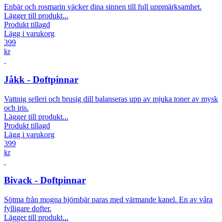
Enbär och rosmarin väcker dina sinnen till full uppmärksamhet.
Lägger till produkt...
Produkt tillagd
Lägg i varukorg
399
kr
Jåkk - Doftpinnar
Vattnig selleri och brusig dill balanseras upp av mjuka toner av mysk
och iris.
Lägger till produkt...
Produkt tillagd
Lägg i varukorg
399
kr
Bivack - Doftpinnar
Sötma från mogna björnbär paras med värmande kanel. En av våra
fylligare dofter.
Lägger till produkt...