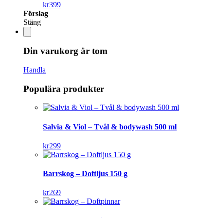
kr
399
Förslag
Stäng
Din varukorg är tom
Handla
Populära produkter
Salvia & Viol – Tvål & bodywash 500 ml
kr
299
Barrskog – Doftljus 150 g
kr
269