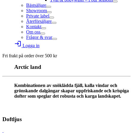
Bästsäljare
Showroom
Private label
Återförsäljare
Kontakt
Om oss
Frågor & svar
login
Logga in
Fri frakt på order över
500
kr
Arctic land
Kombinationen av snöklädda fjäll, kalla vindar och
grönskande dalgångar skapar uppfriskande och krispiga
dofter som speglar det robusta och karga landskapet.
Doftljus