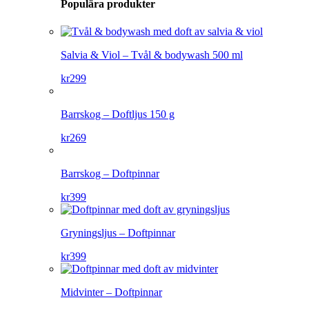
Populära produkter
Salvia & Viol – Tvål & bodywash 500 ml
kr
299
Barrskog – Doftljus 150 g
kr
269
Barrskog – Doftpinnar
kr
399
Gryningsljus – Doftpinnar
kr
399
Midvinter – Doftpinnar