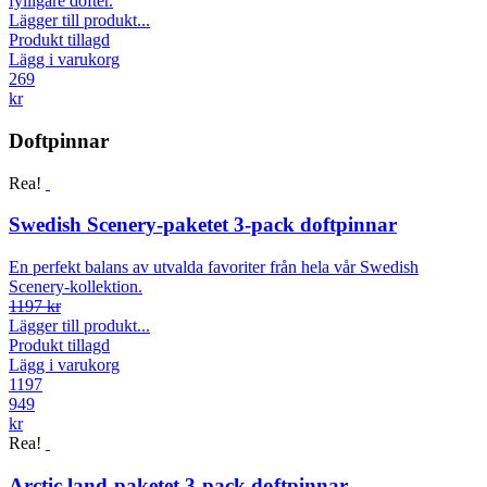
fylligare dofter.
Lägger till produkt...
Produkt tillagd
Lägg i varukorg
269
kr
Doftpinnar
Rea!
Swedish Scenery-paketet 3-pack doftpinnar
En perfekt balans av utvalda favoriter från hela vår Swedish
Scenery-kollektion.
1197 kr
Lägger till produkt...
Produkt tillagd
Lägg i varukorg
1197
949
kr
Rea!
Arctic land-paketet 3-pack doftpinnar