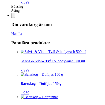
kr
399
Förslag
Stäng
Din varukorg är tom
Handla
Populära produkter
Salvia & Viol – Tvål & bodywash 500 ml
kr
299
Barrskog – Doftljus 150 g
kr
269