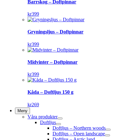
Barrskog – Doftpinnar
kr
399
Gryningsljus – Doftpinnar
kr
399
Midvinter – Doftpinnar
kr
399
Kåda – Doftljus 150 g
kr
269
Meny
Våra produkter
Doftljus
Doftljus – Northern woods
Doftljus – Open landscape
Doftljus – Arctic land