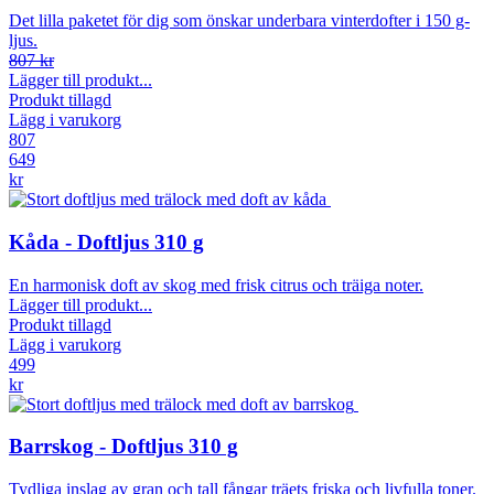
Det lilla paketet för dig som önskar underbara vinterdofter i 150 g-
ljus.
807 kr
Lägger till produkt...
Produkt tillagd
Lägg i varukorg
807
649
kr
Kåda - Doftljus 310 g
En harmonisk doft av skog med frisk citrus och träiga noter.
Lägger till produkt...
Produkt tillagd
Lägg i varukorg
499
kr
Barrskog - Doftljus 310 g
Tydliga inslag av gran och tall fångar träets friska och livfulla toner.