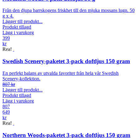
Från den djupa barrskogens friskhet till den mjuka mossans lugn. 50
g x 4.
Lägger till produkt...
Produkt tillagd
Lägg i varukorg
399
kr
Rea!
Swedish Scenery-paketet 3-pack doftljus 150 gram
En perfekt balans av utvalda favoriter från hela vår Swedish
Scenery-kollektion.
807 kr
Lägger till produkt...
Produkt tillagd
Lägg i varukorg
807
649
kr
Rea!
Northern Woods-paketet 3-pack doftljus 150 gram