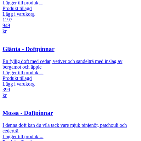
Lägger till produkt...
Produkt tillagd
Lägg i varukorg
1197
949
kr
Glänta - Doftpinnar
En fyllig doft med cedar, vetiver och sandelträ med inslag av
bergamot och äpple
Lägger till produkt...
Produkt tillagd
Lägg i varukorg
399
kr
Mossa - Doftpinnar
I denna doft kan du vila tack vare mjuk pinjenöt, patchouli och
cederträ.
Lägger till produkt...