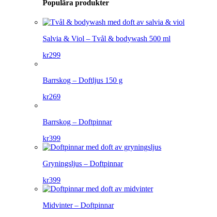
Populära produkter
Salvia & Viol – Tvål & bodywash 500 ml
kr
299
Barrskog – Doftljus 150 g
kr
269
Barrskog – Doftpinnar
kr
399
Gryningsljus – Doftpinnar
kr
399
Midvinter – Doftpinnar