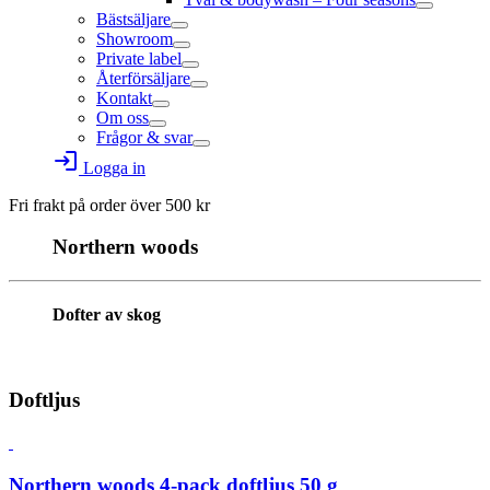
Bästsäljare
Showroom
Private label
Återförsäljare
Kontakt
Om oss
Frågor & svar
login
Logga in
Fri frakt på order över
500
kr
Northern woods
Dofter av skog
Doftljus
Northern woods 4-pack doftljus 50 g