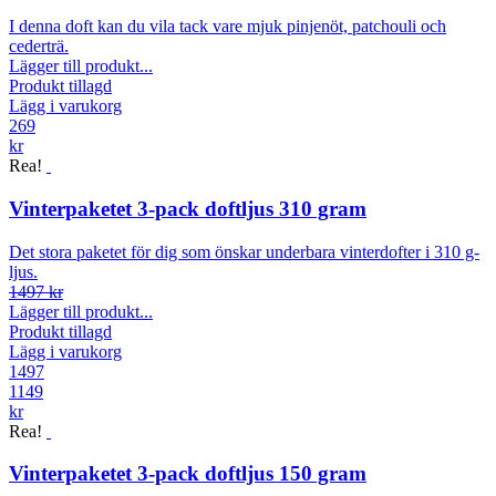
I denna doft kan du vila tack vare mjuk pinjenöt, patchouli och
cederträ.
Lägger till produkt...
Produkt tillagd
Lägg i varukorg
269
kr
Rea!
Vinterpaketet 3-pack doftljus 310 gram
Det stora paketet för dig som önskar underbara vinterdofter i 310 g-
ljus.
1497 kr
Lägger till produkt...
Produkt tillagd
Lägg i varukorg
1497
1149
kr
Rea!
Vinterpaketet 3-pack doftljus 150 gram