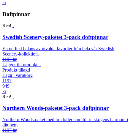
kr
Doftpinnar
Rea!
Swedish Scenery-paketet 3-pack doftpinnar
En perfekt balans av utvalda favoriter från hela vår Swedish
Scenery-kollektion.
1197 kr
Lägger till produkt...
Produkt tillagd
Lägg i varukorg
1197
949
kr
Rea!
Northern Woods-paketet 3-pack doftpinnar
Northern Woods-paket med tre dofter som för in skogens harmoni i
ditt hem.
1197 kr