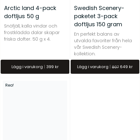
kr
269
Om oss
Arctic land 4-pack
Swedish Scenery-
kr
299
doftljus 50 g
paketet 3-pack
Frågor & svar
doftljus 150 gram
Snöfjäll, kalla vindar och
frostklädda dalar skapar
En perfekt balans av
friska dofter. 50 g x 4.
utvalda favoriter från hela
vår Swedish Scenery-
kollektion.
Lägg i varukorg
399
kr
Lägg i varukorg
649
kr
807
Rea!
Barrskog – Doftpinnar
Gryningsljus – Doftpinnar
kr
399
kr
399