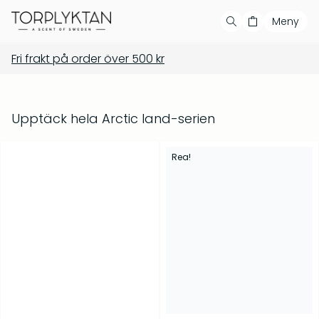
Meny
Fri frakt på order över
500
kr
Handla
Din varukorg är tom
Våra produkter
Våra serier
Populära produkter
Upptäck hela Arctic land-serien
Bästsäljare
Rea!
Showroom
Private label
Återförsäljare
Kontakt
Salvia & Viol – Tvål &
Barrskog – Doftljus 150 g
bodywash 500 ml