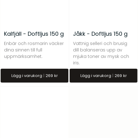
Kalfjäll - Doftljus 150 g
Jåkk - Doftljus 150 g
Enbär och rosmarin väcker
Vattnig selleri och brusig
dina sinnen till full
dill balanseras upp av
uppmärksamhet.
mjuka toner av mysk och
iris.
Lägg i varukorg
269
kr
Lägg i varukorg
269
kr