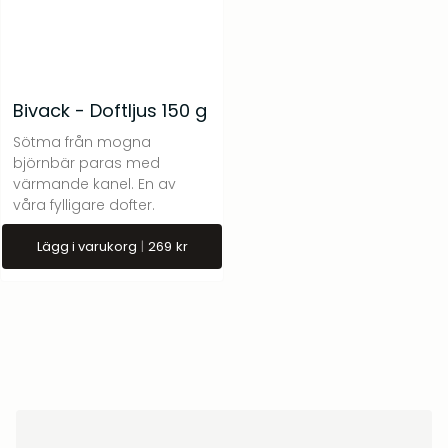
Bivack - Doftljus 150 g
Sötma från mogna
björnbär paras med
värmande kanel. En av
våra fylligare dofter.
Lägg i varukorg
269
kr