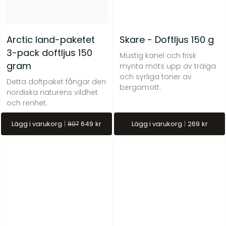
Arctic land-paketet
Skare - Doftljus 150 g
3-pack doftljus 150
Mustig kanel och frisk
gram
mynta möts upp av träiga
och syrliga toner av
Midvinter – Doftpinnar
Kåda – Doftljus 150 g
Detta doftpaket fångar den
bergamott.
nordiska naturens vildhet
kr
399
kr
269
och renhet.
Lägg i varukorg
649
kr
Lägg i varukorg
269
kr
807