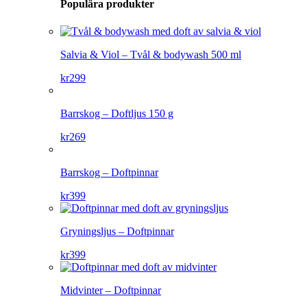
Populära produkter
Salvia & Viol – Tvål & bodywash 500 ml
kr
299
Barrskog – Doftljus 150 g
kr
269
Barrskog – Doftpinnar
kr
399
Gryningsljus – Doftpinnar
kr
399
Midvinter – Doftpinnar