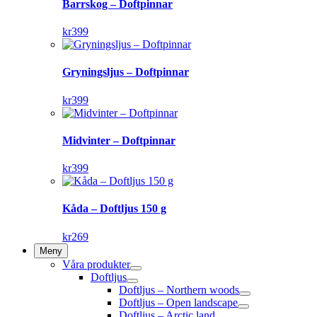
Barrskog – Doftpinnar
kr
399
Gryningsljus – Doftpinnar
kr
399
Midvinter – Doftpinnar
kr
399
Kåda – Doftljus 150 g
kr
269
Meny
Våra produkter
Doftljus
Doftljus – Northern woods
Doftljus – Open landscape
Doftljus – Arctic land