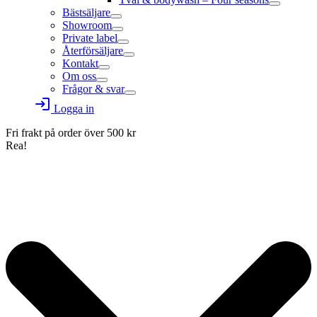
Bästsäljare
Showroom
Private label
Återförsäljare
Kontakt
Om oss
Frågor & svar
login
Logga in
Fri frakt på order över
500
kr
Rea!