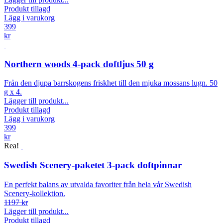
Produkt tillagd
Lägg i varukorg
399
kr
Northern woods 4-pack doftljus 50 g
Från den djupa barrskogens friskhet till den mjuka mossans lugn. 50
g x 4.
Lägger till produkt...
Produkt tillagd
Lägg i varukorg
399
kr
Rea!
Swedish Scenery-paketet 3-pack doftpinnar
En perfekt balans av utvalda favoriter från hela vår Swedish
Scenery-kollektion.
1197 kr
Lägger till produkt...
Produkt tillagd