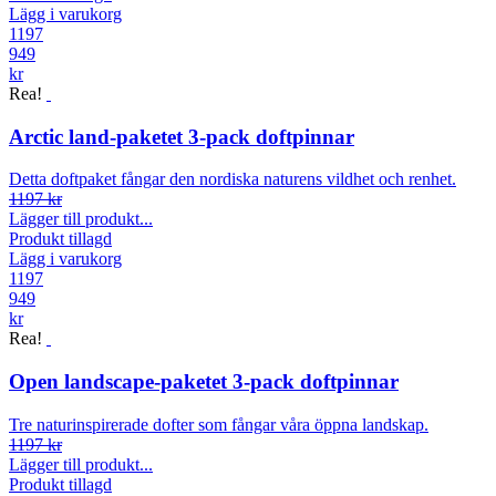
Lägg i varukorg
1197
949
kr
Rea!
Arctic land-paketet 3-pack doftpinnar
Detta doftpaket fångar den nordiska naturens vildhet och renhet.
1197 kr
Lägger till produkt...
Produkt tillagd
Lägg i varukorg
1197
949
kr
Rea!
Open landscape-paketet 3-pack doftpinnar
Tre naturinspirerade dofter som fångar våra öppna landskap.
1197 kr
Lägger till produkt...
Produkt tillagd