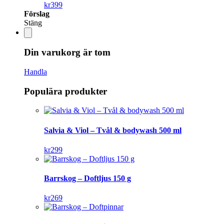
kr
399
Förslag
Stäng
Din varukorg är tom
Handla
Populära produkter
Salvia & Viol – Tvål & bodywash 500 ml
kr
299
Barrskog – Doftljus 150 g
kr
269