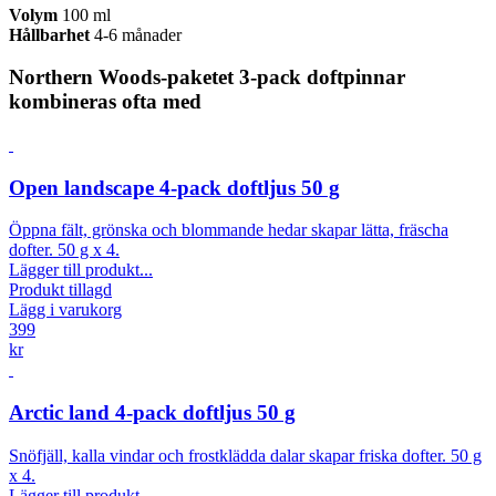
Volym
100 ml
Hållbarhet
4-6 månader
Northern Woods-paketet 3-pack doftpinnar
kombineras ofta med
Open landscape 4-pack doftljus 50 g
Öppna fält, grönska och blommande hedar skapar lätta, fräscha
dofter. 50 g x 4.
Lägger till produkt...
Produkt tillagd
Lägg i varukorg
399
kr
Arctic land 4-pack doftljus 50 g
Snöfjäll, kalla vindar och frostklädda dalar skapar friska dofter. 50 g
x 4.
Lägger till produkt...