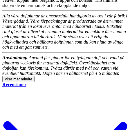
vetiver, toppad med bergamott, äpple och körsbär. Tillsammans
skapar de en harmonisk och avkopplande miljö.
Alla våra doftpinnar är omsorgsfullt handgjorda av oss i vår fabrik i
Västergötland. Våra förpackningar är producerade av återvunnet
material från en lokal leverantör med hållbarhet i fokus. Etiketten
runt glaset är tillverkat i samma material för en enklare återvinning
och uppmuntran till återbruk. Vi är stolta över att erbjuda
högkvalitativa och hållbara doftpinnar, som du kan njuta av länge
och med ett gott samvete.
Användning:
Använd fler pinnar för en tydligare doft och vänd på
pinnarna veckovis för maximal dofteffekt. Överkänslighet mot
doftoljan kan förekomma. Tvätta därför med tvål och vatten vid
eventuell hudkontakt. Doften har en hållbarhet på 4-6 månader.
Visa
mer
mindre
Recensioner