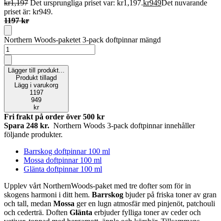
kr
1,197
Det ursprungliga priset var: kr1,197.
kr
949
Det nuvarande
priset är: kr949.
1197 kr
Northern Woods-paketet 3-pack doftpinnar mängd
Lägger till produkt...
Produkt tillagd
Lägg i varukorg
1197
949
kr
Fri frakt på order över
500
kr
Spara 248 kr.
Northern Woods 3-pack doftpinnar innehåller
följande produkter.
Barrskog doftpinnar 100 ml
Mossa doftpinnar 100 ml
Glänta doftpinnar 100 ml
Upplev vårt NorthernWoods-paket med tre dofter som för in
skogens harmoni i ditt hem.
Barrskog
bjuder på friska toner av gran
och tall, medan
Mossa
ger en lugn atmosfär med pinjenöt, patchouli
och cederträ. Doften
Glänta
erbjuder fylliga toner av ceder och