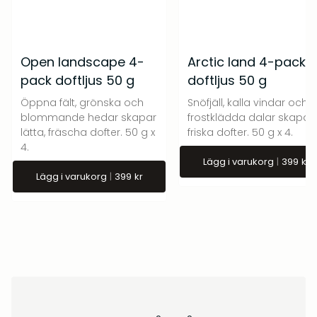
Open landscape 4-
Arctic land 4-pack
pack doftljus 50 g
doftljus 50 g
Öppna fält, grönska och
Snöfjäll, kalla vindar och
blommande hedar skapar
frostklädda dalar skapar
lätta, fräscha dofter. 50 g x
friska dofter. 50 g x 4.
4.
Lägg i varukorg
399
kr
Lägg i varukorg
399
kr