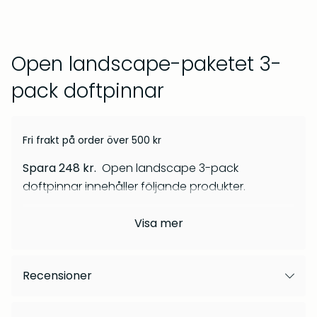
kr
269
Om oss
kr
299
Frågor & svar
Open landscape-paketet 3-
pack doftpinnar
Fri frakt på order över
500
kr
Spara 248 kr.
Open landscape 3-pack
doftpinnar innehåller följande produkter.
Barrskog – Doftpinnar
Gryningsljus – Doftpinnar
Äng doftpinnar 100 ml
Visa
mer
Dagg doftpinnar 100 ml
kr
399
kr
399
Skymning doftpinnar 100 ml
Recensioner
Vårt doftpaket från Open Landscape bjuder på
tre naturinspirerade dofter som fångar våra