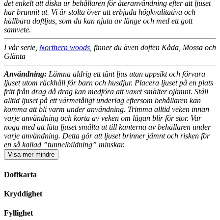
det enkelt att diska ur behållaren för återanvändning efter att ljuset
har brunnit ut. Vi är stolta över att erbjuda högkvalitativa och
hållbara doftljus, som du kan njuta av länge och med ett gott
samvete.
I vår serie,
Northern woods
, finner du även doften Kåda, Mossa och
Glänta
Användning:
Lämna aldrig ett tänt ljus utan uppsikt och förvara
ljuset utom räckhåll för barn och husdjur. Placera ljuset på en plats
fritt från drag då drag kan medföra att vaxet smälter ojämnt. Ställ
alltid ljuset på ett värmetåligt underlag eftersom behållaren kan
komma att bli varm under användning. Trimma alltid veken innan
varje användning och korta av veken om lågan blir för stor. Var
noga med att låta ljuset smälta ut till kanterna av behållaren under
varje användning. Detta gör att ljuset brinner jämnt och risken för
en så kallad ”tunnelbildning” minskar.
Visa
mer
mindre
Doftkarta
Kryddighet
Fyllighet