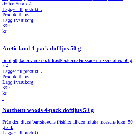
dofter. 50 g x 4.
Lägger till produkt...
Produkt tillagd
Lägg i varukorg
399
kr
Arctic land 4-pack doftljus 50 g
Snöfjäll, kalla vindar och frostklädda dalar skapar friska dofter. 50 g
x 4.
Lägger till produkt...
Produkt tillagd
Lägg i varukorg
399
kr
Northern woods 4-pack doftljus 50 g
Från den djupa barrskogens friskhet till den mjuka mossans lugn. 50
g x 4.
Lägger till produkt...