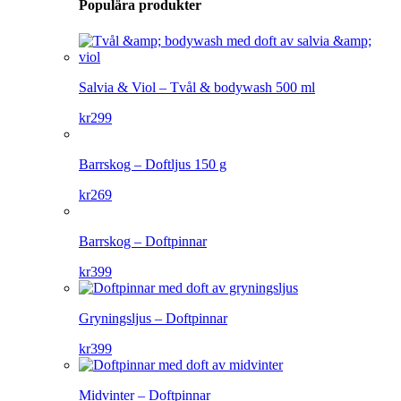
Populära produkter
Salvia & Viol – Tvål & bodywash 500 ml
kr
299
Barrskog – Doftljus 150 g
kr
269
Barrskog – Doftpinnar
kr
399
Gryningsljus – Doftpinnar
kr
399
Midvinter – Doftpinnar