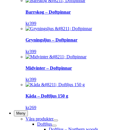
Barrskog – Doftpinnar
kr
399
Gryningsljus – Doftpinnar
kr
399
Midvinter – Doftpinnar
kr
399
Kåda – Doftljus 150 g
kr
269
Meny
Våra produkter
Doftljus
Doftljus – Northern woods