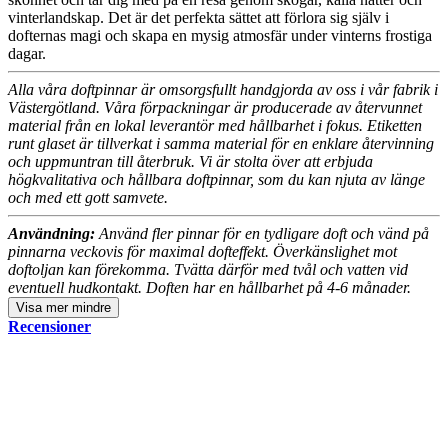
vinterlandskap. Det är det perfekta sättet att förlora sig själv i
dofternas magi och skapa en mysig atmosfär under vinterns frostiga
dagar.
Alla våra doftpinnar är omsorgsfullt handgjorda av oss i vår fabrik i
Västergötland. Våra förpackningar är producerade av återvunnet
material från en lokal leverantör med hållbarhet i fokus. Etiketten
runt glaset är tillverkat i samma material för en enklare återvinning
och uppmuntran till återbruk. Vi är stolta över att erbjuda
högkvalitativa och hållbara doftpinnar, som du kan njuta av länge
och med ett gott samvete.
Användning:
Använd fler pinnar för en tydligare doft och vänd på
pinnarna veckovis för maximal dofteffekt. Överkänslighet mot
doftoljan kan förekomma. Tvätta därför med tvål och vatten vid
eventuell hudkontakt. Doften har en hållbarhet på 4-6 månader.
Visa
mer
mindre
Recensioner