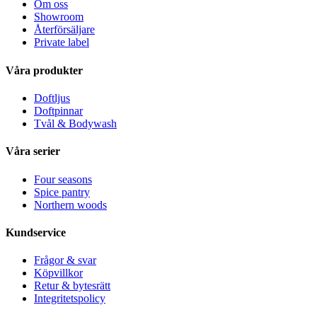
Om oss
Showroom
Återförsäljare
Private label
Våra produkter
Doftljus
Doftpinnar
Tvål & Bodywash
Våra serier
Four seasons
Spice pantry
Northern woods
Kundservice
Frågor & svar
Köpvillkor
Retur & bytesrätt
Integritetspolicy