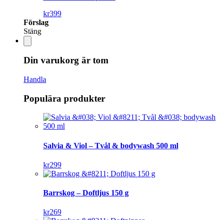
kr
399
Förslag
Stäng
Din varukorg är tom
Handla
Populära produkter
Salvia & Viol – Tvål & bodywash 500 ml
kr
299
Barrskog – Doftljus 150 g
kr
269