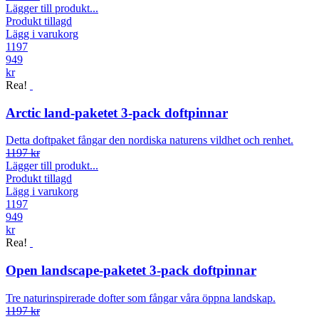
Lägger till produkt...
Produkt tillagd
Lägg i varukorg
1197
949
kr
Rea!
Arctic land-paketet 3-pack doftpinnar
Detta doftpaket fångar den nordiska naturens vildhet och renhet.
1197 kr
Lägger till produkt...
Produkt tillagd
Lägg i varukorg
1197
949
kr
Rea!
Open landscape-paketet 3-pack doftpinnar
Tre naturinspirerade dofter som fångar våra öppna landskap.
1197 kr