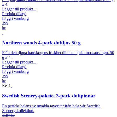
x 4.
Lägger till produkt...
Produkt tillagd
Lägg i varukorg
399
kr
Northern woods 4-pack doftljus 50 g
Från den djupa barrskogens friskhet till den mjuka mossans lugn. 50
g x 4.
Lägger till produkt...
Produkt tillagd
Lägg i varukorg
399
kr
Rea!
Swedish Scenery-paketet 3-pack doftpinnar
En perfekt balans av utvalda favoriter från hela vår Swedish
Scenery-kollektion.
1197 kr