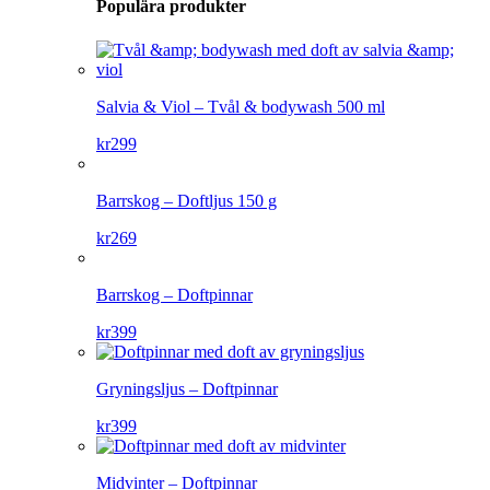
Populära produkter
Salvia & Viol – Tvål & bodywash 500 ml
kr
299
Barrskog – Doftljus 150 g
kr
269
Barrskog – Doftpinnar
kr
399
Gryningsljus – Doftpinnar
kr
399
Midvinter – Doftpinnar