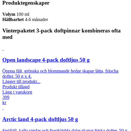
Produktegenskaper
Volym
100 ml
Hållbarhet
4-6 månader
Vinterpaketet 3-pack doftpinnar kombineras ofta
med
Open landscape 4-pack doftljus 50 g
Öppna fält, grönska och blommande hedar skapar lätta, fräscha
dofter. 50 g x 4.
Lägger till produkt...
Produkt tillagd
Lägg i varukorg
399
kr
Arctic land 4-pack doftljus 50 g
Snöfjäll, kalla vindar och frostklädda dalar skapar friska dofter. 50 g