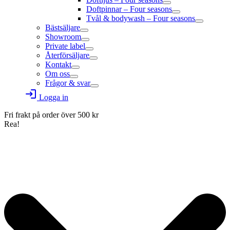
Doftpinnar – Four seasons
Tvål & bodywash – Four seasons
Bästsäljare
Showroom
Private label
Återförsäljare
Kontakt
Om oss
Frågor & svar
login
Logga in
Fri frakt på order över
500
kr
Rea!