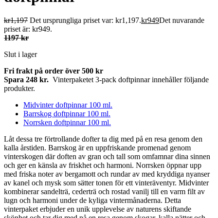
kr
1,197
Det ursprungliga priset var: kr1,197.
kr
949
Det nuvarande
priset är: kr949.
1197 kr
Slut i lager
Fri frakt på order över
500
kr
Spara 248 kr.
Vinterpaketet 3-pack doftpinnar innehåller följande
produkter.
Midvinter doftpinnar 100 ml.
Barrskog doftpinnar 100 ml.
Norrsken doftpinnar 100 ml.
Låt dessa tre förtrollande dofter ta dig med på en resa genom den
kalla årstiden. Barrskog är en uppfriskande promenad genom
vinterskogen där doften av gran och tall som omfamnar dina sinnen
och ger en känsla av friskhet och harmoni. Norrsken öppnar upp
med friska noter av bergamott och rundar av med kryddiga nyanser
av kanel och mysk som sätter tonen för ett vinteräventyr. Midvinter
kombinerar sandelträ, cederträ och rostad vanilj till en varm filt av
lugn och harmoni under de kyliga vintermånaderna. Detta
vinterpaket erbjuder en unik upplevelse av naturens skiftande
skönhet och tar dig med på en resa genom skogar, kalla nätter och