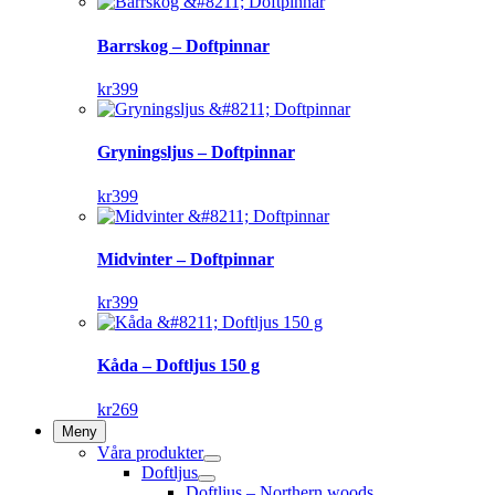
Barrskog – Doftpinnar
kr
399
Gryningsljus – Doftpinnar
kr
399
Midvinter – Doftpinnar
kr
399
Kåda – Doftljus 150 g
kr
269
Meny
Våra produkter
Doftljus
Doftljus – Northern woods