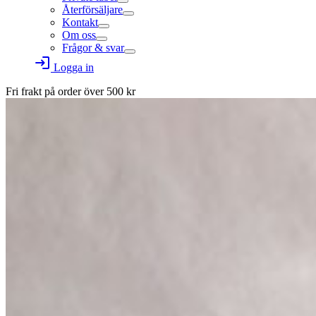
Återförsäljare
Kontakt
Om oss
Frågor & svar
login
Logga in
Fri frakt på order över
500
kr