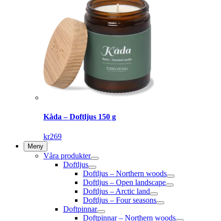
Kåda – Doftljus 150 g
kr
269
Meny
Våra produkter
Doftljus
Doftljus – Northern woods
Doftljus – Open landscape
Doftljus – Arctic land
Doftljus – Four seasons
Doftpinnar
Doftpinnar – Northern woods