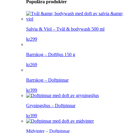
Populära produkter
Salvia & Viol – Tvål & bodywash 500 ml
kr
299
Barrskog – Doftljus 150 g
kr
269
Barrskog – Doftpinnar
kr
399
Gryningsljus – Doftpinnar
kr
399
Midvinter – Doftpinnar