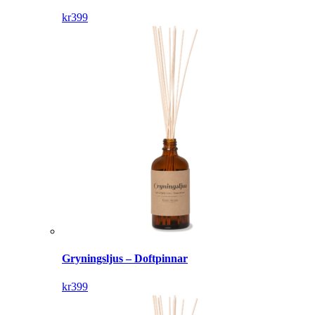
kr
399
Gryningsljus – Doftpinnar
kr
399