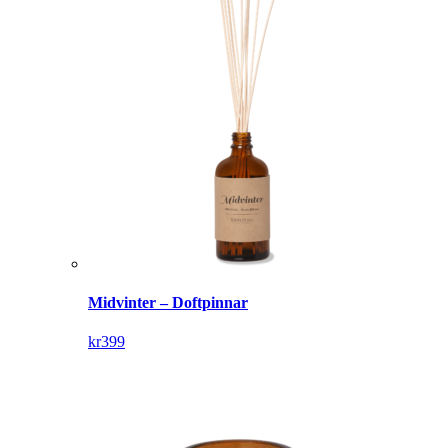
Midvinter – Doftpinnar
kr
399