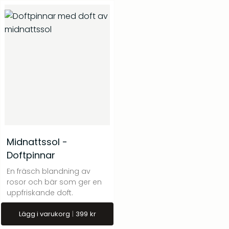
Midnattssol -
Doftpinnar
En fräsch blandning av
rosor och bär som ger en
uppfriskande doft.
Lägg i varukorg
399
kr