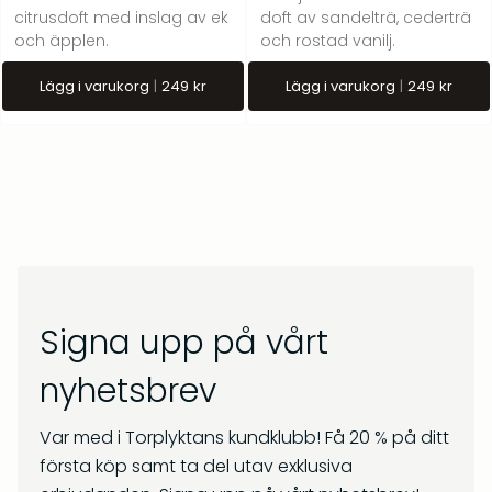
citrusdoft med inslag av ek
doft av sandelträ, cederträ
och äpplen.
och rostad vanilj.
Lägg i varukorg
249
kr
Lägg i varukorg
249
kr
Signa upp på vårt
nyhetsbrev
Var med i Torplyktans kundklubb! Få 20 % på ditt
första köp samt ta del utav exklusiva