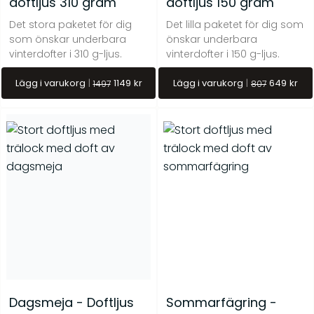
doftljus 310 gram
doftljus 150 gram
Det stora paketet för dig
Det lilla paketet för dig som
som önskar underbara
önskar underbara
vinterdofter i 310 g-ljus.
vinterdofter i 150 g-ljus.
Lägg i varukorg
1149
kr
Lägg i varukorg
649
kr
1497
807
Midvinter – Doftpinnar
Kåda – Doftljus 150 g
kr
399
kr
269
Dagsmeja - Doftljus
Sommarfägring -