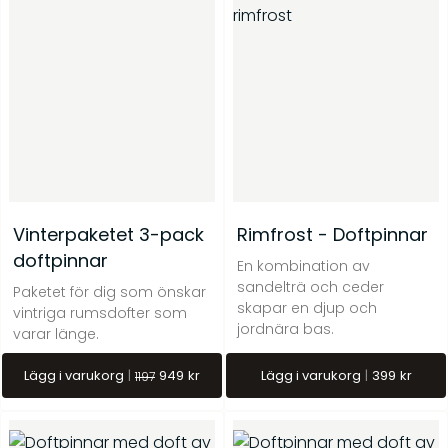
Vinterpaketet 3-pack
Rimfrost - Doftpinnar
doftpinnar
En kombination av
sandelträ och ceder
Paketet för dig som önskar
skapar en djup och
vintriga rumsdofter som
jordnära bas.
varar länge.
Lägg i varukorg
949
kr
Lägg i varukorg
399
kr
1197