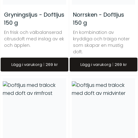
Gryningsljus - Doftljus
Norrsken - Doftljus
150 g
150 g
En frisk och välbalanserad
En kombination av
citrusdoft med inslag av ek
kryddiga och träiga noter
och äpplen.
som skapar en mustig
doft.
Lägg i varukorg
269
kr
Lägg i varukorg
269
kr