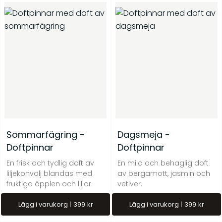
Sommarfägring -
Dagsmeja -
Doftpinnar
Doftpinnar
En frisk och tydlig doft av
En mild och behaglig doft
liljekonvalj blandas med
av bergamott, jasmin och
fruktiga äpplen och liljor.
vetiver.
Lägg i varukorg
399
kr
Lägg i varukorg
399
kr