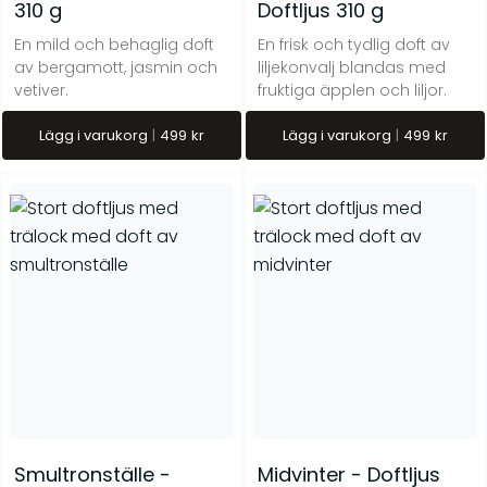
310 g
Doftljus 310 g
En mild och behaglig doft
En frisk och tydlig doft av
av bergamott, jasmin och
liljekonvalj blandas med
vetiver.
fruktiga äpplen och liljor.
Lägg i varukorg
499
kr
Lägg i varukorg
499
kr
Smultronställe -
Midvinter - Doftljus