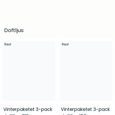
kr
269
Om oss
kr
299
Frågor & svar
Doftljus
Rea!
Rea!
Barrskog – Doftpinnar
Gryningsljus – Doftpinnar
kr
399
kr
399
Vinterpaketet 3-pack
Vinterpaketet 3-pack