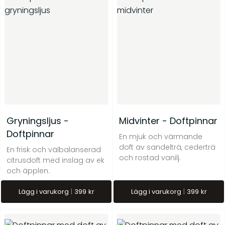
Gryningsljus -
Midvinter - Doftpinnar
Doftpinnar
En mjuk och värmande
doft av sandelträ, cederträ
En frisk och välbalanserad
och rostad vanilj.
citrusdoft med inslag av ek
och äpplen.
Lägg i varukorg
399
kr
Lägg i varukorg
399
kr