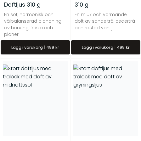
Doftljus 310 g
310 g
En söt, harmonisk och
En mjuk och värmande
välbalanserad blandning
doft av sandelträ, cederträ
av honung, fresia och
och rostad vanilj.
pioner.
Lägg i varukorg
499
kr
Lägg i varukorg
499
kr