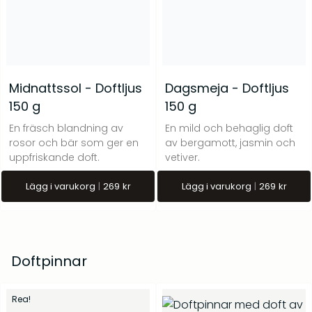
Midnattssol - Doftljus
Dagsmeja - Doftljus
150 g
150 g
En fräsch blandning av
En mild och behaglig doft
rosor och bär som ger en
av bergamott, jasmin och
uppfriskande doft.
vetiver.
Lägg i varukorg
269
kr
Lägg i varukorg
269
kr
Doftpinnar
Rea!