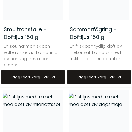
Smultronställe -
Sommarfägring -
Doftljus 150 g
Doftljus 150 g
En söt, harmonisk och
En frisk och tydlig doft av
välbalanserad blandning
liljekonvalj blandas med
av honung, fresia och
fruktiga äpplen och liljor.
pioner.
Lägg i varukorg
269
kr
Lägg i varukorg
269
kr