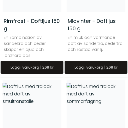
Rimfrost - Doftljus 150
Midvinter - Doftljus
g
150 g
En kombination av
En mjuk och värmande
sandelträ och ceder
doft av sandelträ, cederträ
skapar en djup och
och rostad vanilj.
jordnära bas.
Lägg i varukorg
269
kr
Lägg i varukorg
269
kr