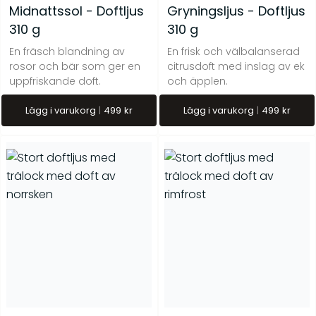
Midnattssol - Doftljus
Gryningsljus - Doftljus
310 g
310 g
En fräsch blandning av
En frisk och välbalanserad
rosor och bär som ger en
citrusdoft med inslag av ek
uppfriskande doft.
och äpplen.
Lägg i varukorg
499
kr
Lägg i varukorg
499
kr