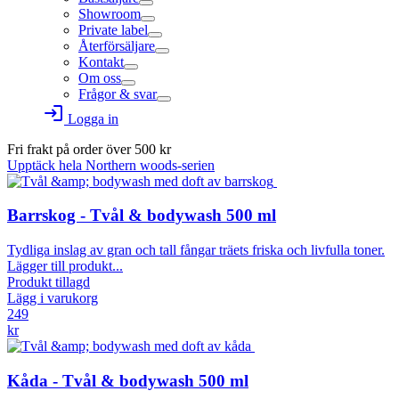
Showroom
Private label
Återförsäljare
Kontakt
Om oss
Frågor & svar
login
Logga in
Fri frakt på order över
500
kr
Upptäck hela Northern woods-serien
Barrskog - Tvål & bodywash 500 ml
Tydliga inslag av gran och tall fångar träets friska och livfulla toner.
Lägger till produkt...
Produkt tillagd
Lägg i varukorg
249
kr
Kåda - Tvål & bodywash 500 ml