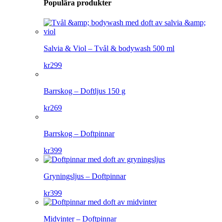
Populära produkter
Salvia & Viol – Tvål & bodywash 500 ml
kr
299
Barrskog – Doftljus 150 g
kr
269
Barrskog – Doftpinnar
kr
399
Gryningsljus – Doftpinnar
kr
399
Midvinter – Doftpinnar