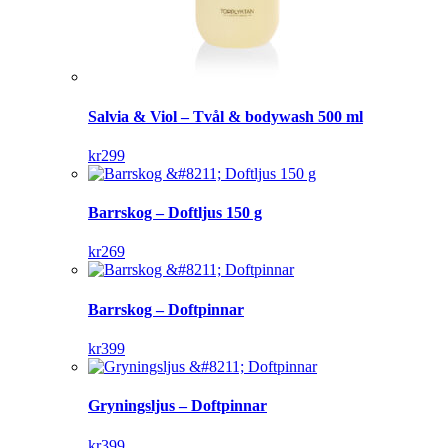
Salvia & Viol – Tvål & bodywash 500 ml
kr
299
Barrskog – Doftljus 150 g
kr
269
Barrskog – Doftpinnar
kr
399
Gryningsljus – Doftpinnar
kr
399