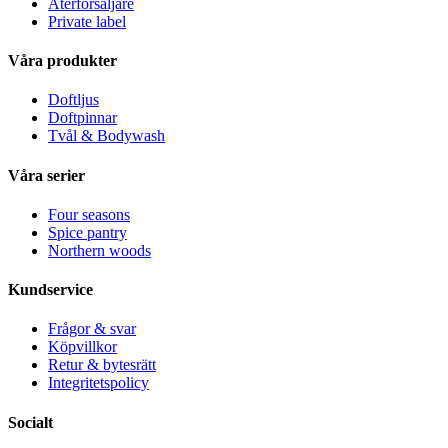
Återförsäljare
Private label
Våra produkter
Doftljus
Doftpinnar
Tvål & Bodywash
Våra serier
Four seasons
Spice pantry
Northern woods
Kundservice
Frågor & svar
Köpvillkor
Retur & bytesrätt
Integritetspolicy
Socialt