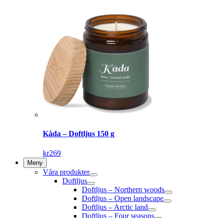
Kåda – Doftljus 150 g
kr
269
Meny
Våra produkter
Doftljus
Doftljus – Northern woods
Doftljus – Open landscape
Doftljus – Arctic land
Doftljus – Four seasons