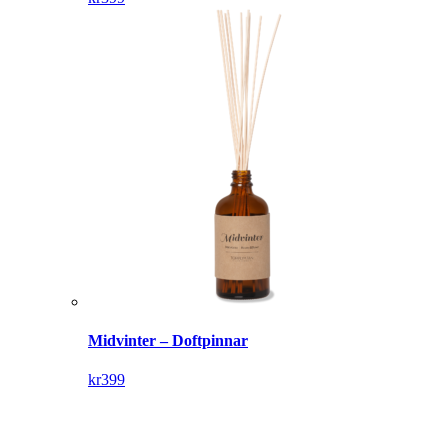
Midvinter – Doftpinnar
kr
399