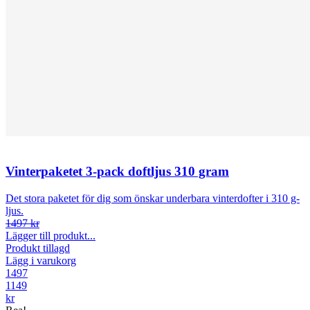
Vinterpaketet 3-pack doftljus 310 gram
Det stora paketet för dig som önskar underbara vinterdofter i 310 g-
ljus.
1497 kr
Lägger till produkt...
Produkt tillagd
Lägg i varukorg
1497
1149
kr