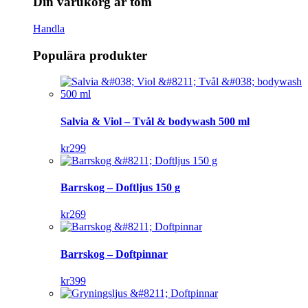
Din varukorg är tom
Handla
Populära produkter
Salvia & Viol – Tvål & bodywash 500 ml
kr
299
Barrskog – Doftljus 150 g
kr
269
Barrskog – Doftpinnar
kr
399