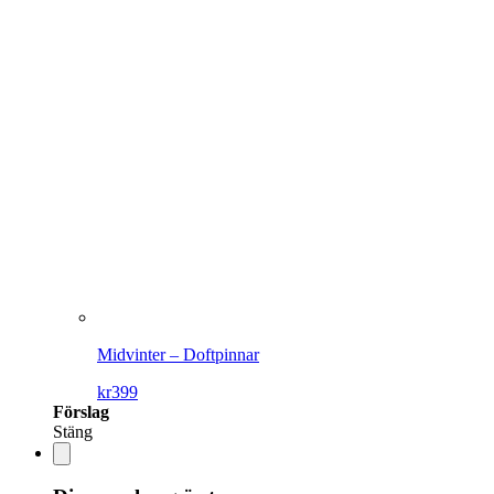
Midvinter – Doftpinnar
kr
399
Förslag
Stäng