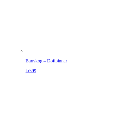
Barrskog – Doftpinnar
kr
399