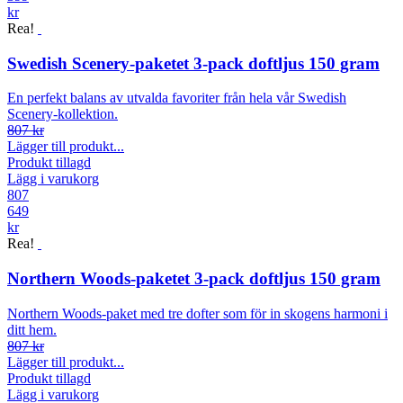
kr
Rea!
Swedish Scenery-paketet 3-pack doftljus 150 gram
En perfekt balans av utvalda favoriter från hela vår Swedish
Scenery-kollektion.
807 kr
Lägger till produkt...
Produkt tillagd
Lägg i varukorg
807
649
kr
Rea!
Northern Woods-paketet 3-pack doftljus 150 gram
Northern Woods-paket med tre dofter som för in skogens harmoni i
ditt hem.
807 kr
Lägger till produkt...
Produkt tillagd
Lägg i varukorg