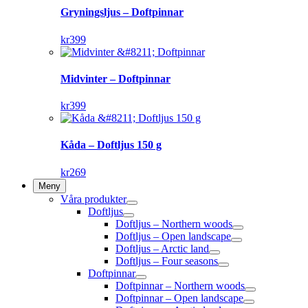
Gryningsljus – Doftpinnar
kr
399
Midvinter – Doftpinnar
kr
399
Kåda – Doftljus 150 g
kr
269
Meny
Våra produkter
Doftljus
Doftljus – Northern woods
Doftljus – Open landscape
Doftljus – Arctic land
Doftljus – Four seasons
Doftpinnar
Doftpinnar – Northern woods
Doftpinnar – Open landscape