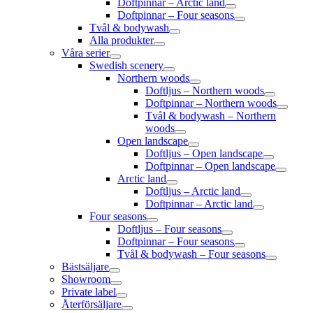
Doftpinnar – Arctic land
Doftpinnar – Four seasons
Tvål & bodywash
Alla produkter
Våra serier
Swedish scenery
Northern woods
Doftljus – Northern woods
Doftpinnar – Northern woods
Tvål & bodywash – Northern
woods
Open landscape
Doftljus – Open landscape
Doftpinnar – Open landscape
Arctic land
Doftljus – Arctic land
Doftpinnar – Arctic land
Four seasons
Doftljus – Four seasons
Doftpinnar – Four seasons
Tvål & bodywash – Four seasons
Bästsäljare
Showroom
Private label
Återförsäljare