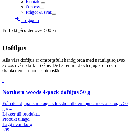
Kontakt
Om oss
Frågor & svar
login
Logga in
Fri frakt på order över
500
kr
Doftljus
Alla våra doftljus är omsorgsfullt handgjorda med naturligt sojavax
av oss i vår fabrik i Skåne. De har en rund och djup arom och
skänker en harmonisk atmosfär.
Northern woods 4-pack doftljus 50 g
Från den djupa barrskogens friskhet till den mjuka mossans lugn. 50
g x 4.
Lägger till produkt...
Produkt tillagd
Lägg i varukorg
399