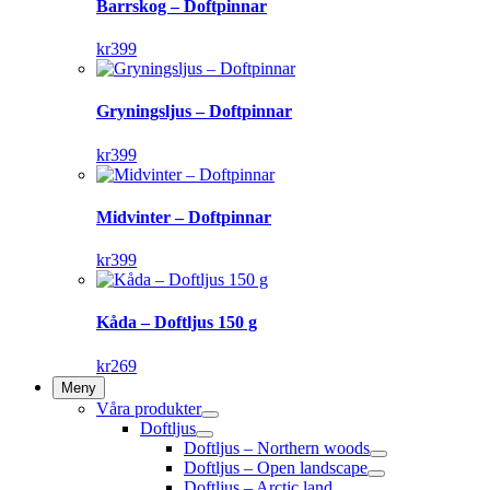
Barrskog – Doftpinnar
kr
399
Gryningsljus – Doftpinnar
kr
399
Midvinter – Doftpinnar
kr
399
Kåda – Doftljus 150 g
kr
269
Meny
Våra produkter
Doftljus
Doftljus – Northern woods
Doftljus – Open landscape
Doftljus – Arctic land