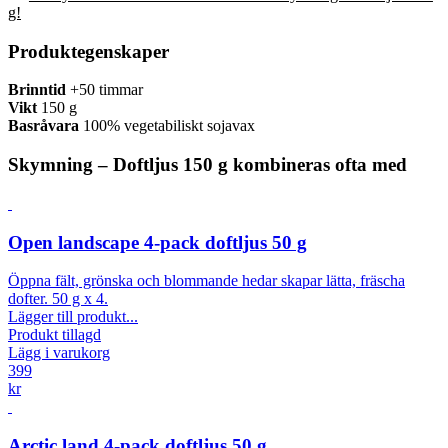
g!
Produktegenskaper
Brinntid
+50 timmar
Vikt
150 g
Basråvara
100% vegetabiliskt sojavax
Skymning – Doftljus 150 g kombineras ofta med
Open landscape 4-pack doftljus 50 g
Öppna fält, grönska och blommande hedar skapar lätta, fräscha
dofter. 50 g x 4.
Lägger till produkt...
Produkt tillagd
Lägg i varukorg
399
kr
Arctic land 4-pack doftljus 50 g