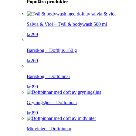
Populära produkter
Salvia & Viol – Tvål & bodywash 500 ml
kr
299
Barrskog – Doftljus 150 g
kr
269
Barrskog – Doftpinnar
kr
399
Gryningsljus – Doftpinnar
kr
399
Midvinter – Doftpinnar