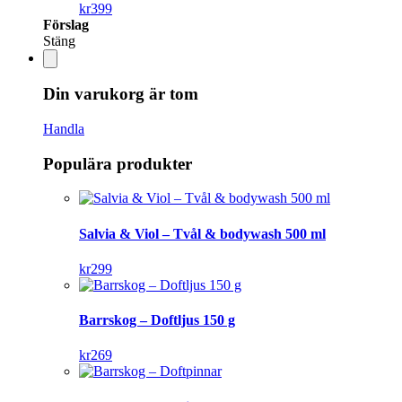
kr
399
Förslag
Stäng
Din varukorg är tom
Handla
Populära produkter
Salvia & Viol – Tvål & bodywash 500 ml
kr
299
Barrskog – Doftljus 150 g
kr
269