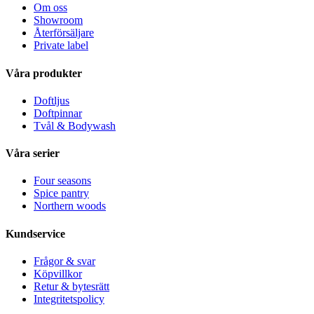
Om oss
Showroom
Återförsäljare
Private label
Våra produkter
Doftljus
Doftpinnar
Tvål & Bodywash
Våra serier
Four seasons
Spice pantry
Northern woods
Kundservice
Frågor & svar
Köpvillkor
Retur & bytesrätt
Integritetspolicy