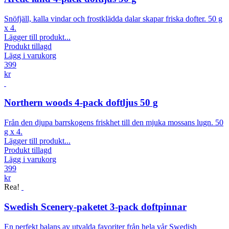
Snöfjäll, kalla vindar och frostklädda dalar skapar friska dofter. 50 g
x 4.
Lägger till produkt...
Produkt tillagd
Lägg i varukorg
399
kr
Northern woods 4-pack doftljus 50 g
Från den djupa barrskogens friskhet till den mjuka mossans lugn. 50
g x 4.
Lägger till produkt...
Produkt tillagd
Lägg i varukorg
399
kr
Rea!
Swedish Scenery-paketet 3-pack doftpinnar
En perfekt balans av utvalda favoriter från hela vår Swedish