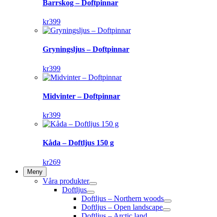
Barrskog – Doftpinnar
kr
399
Gryningsljus – Doftpinnar
kr
399
Midvinter – Doftpinnar
kr
399
Kåda – Doftljus 150 g
kr
269
Meny
Våra produkter
Doftljus
Doftljus – Northern woods
Doftljus – Open landscape
Doftljus – Arctic land