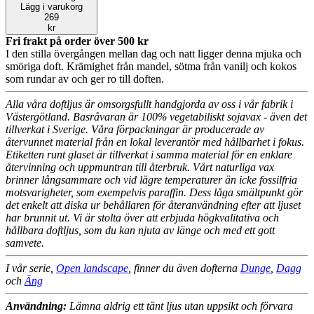
Lägg i varukorg
269
kr
Fri frakt på order över
500
kr
I den stilla övergången mellan dag och natt ligger denna mjuka och
smöriga doft. Krämighet från mandel, sötma från vanilj och kokos
som rundar av och ger ro till doften.
Alla våra doftljus är omsorgsfullt handgjorda av oss i vår fabrik i
Västergötland. Basråvaran är 100% vegetabiliskt sojavax - även det
tillverkat i Sverige. Våra förpackningar är producerade av
återvunnet material från en lokal leverantör med hållbarhet i fokus.
Etiketten runt glaset är tillverkat i samma material för en enklare
återvinning och uppmuntran till återbruk. Vårt naturliga vax
brinner långsammare och vid lägre temperaturer än icke fossilfria
motsvarigheter, som exempelvis paraffin. Dess låga smältpunkt gör
det enkelt att diska ur behållaren för återanvändning efter att ljuset
har brunnit ut. Vi är stolta över att erbjuda högkvalitativa och
hållbara doftljus, som du kan njuta av länge och med ett gott
samvete.
I vår serie,
Open landscape
, finner du även dofterna
Dunge
,
Dagg
och
Äng
Användning:
Lämna aldrig ett tänt ljus utan uppsikt och förvara