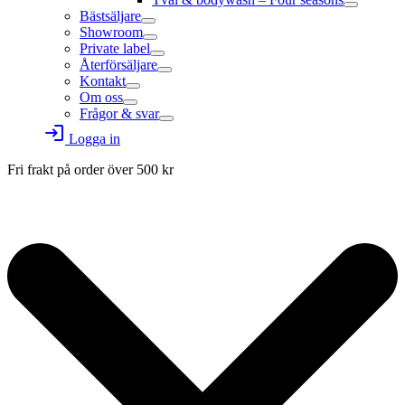
Bästsäljare
Showroom
Private label
Återförsäljare
Kontakt
Om oss
Frågor & svar
login
Logga in
Fri frakt på order över
500
kr