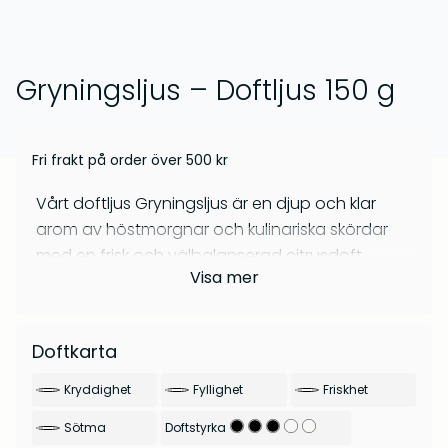
kr
269
Om oss
kr
299
Frågor & svar
Gryningsljus – Doftljus 150 g
Fri frakt på order över
500
kr
Vårt doftljus Gryningsljus är en djup och klar
arom av höstmorgnar och kulinariska skördar
med en frisk och välbalanserad citrusdoft.
Visa
mer
Inslag av ek och äpplen ger doften ett lugn som
Barrskog – Doftpinnar
Gryningsljus – Doftpinnar
förhöjer upplevelsen. Citronskal tillför en
uppfriskande ton som balanseras perfekt av
kr
399
kr
399
Doftkarta
den mjuka doften av äpplen, medan
apelsinblommor tillför en inbjudande ton som
Kryddighet
Fyllighet
Friskhet
rundar av doften.
Sötma
Doftstyrka