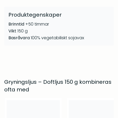
Dagsmeja
,
Midnattssol
,
Sommarfägring
,
Norrsken
,
Midvinter
,
Rimfrost
och
Smultronställe
.
Produktegenskaper
Brinntid
+50 timmar
Vikt
150 g
Basråvara
100% vegetabiliskt sojavax
Gryningsljus – Doftljus 150 g kombineras
ofta med