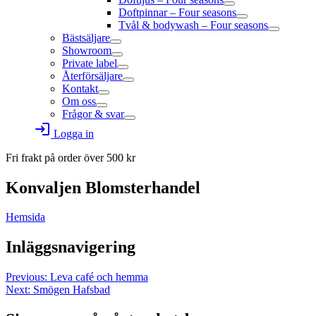
Doftpinnar – Four seasons
Tvål & bodywash – Four seasons
Bästsäljare
Showroom
Private label
Återförsäljare
Kontakt
Om oss
Frågor & svar
login
Logga in
Fri frakt på order över
500
kr
Konvaljen Blomsterhandel
Hemsida
Inläggsnavigering
Previous:
Leva café och hemma
Next:
Smögen Hafsbad