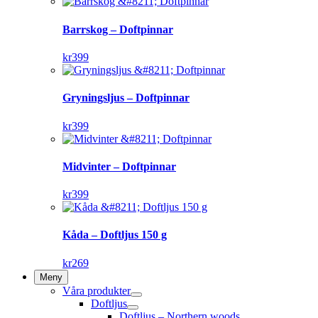
Barrskog – Doftpinnar
kr
399
Gryningsljus – Doftpinnar
kr
399
Midvinter – Doftpinnar
kr
399
Kåda – Doftljus 150 g
kr
269
Meny
Våra produkter
Doftljus
Doftljus – Northern woods