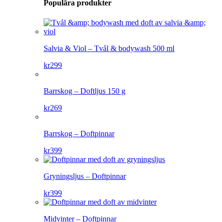
Populära produkter
Salvia & Viol – Tvål & bodywash 500 ml
kr
299
Barrskog – Doftljus 150 g
kr
269
Barrskog – Doftpinnar
kr
399
Gryningsljus – Doftpinnar
kr
399
Midvinter – Doftpinnar