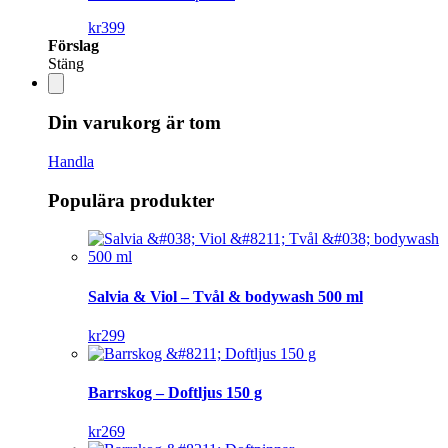
kr
399
Förslag
Stäng
Din varukorg är tom
Handla
Populära produkter
Salvia & Viol – Tvål & bodywash 500 ml
kr
299
Barrskog – Doftljus 150 g
kr
269