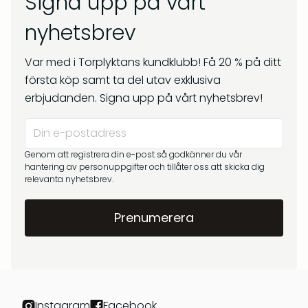
Signa upp på vårt
kr
269
Om oss
kr
299
nyhetsbrev
Frågor & svar
Var med i Torplyktans kundklubb! Få 20 % på ditt
första köp samt ta del utav exklusiva
erbjudanden. Signa upp på vårt nyhetsbrev!
Genom att registrera din e-post så godkänner du vår
hantering av personuppgifter och tillåter oss att skicka dig
relevanta nyhetsbrev.
Barrskog – Doftpinnar
Gryningsljus – Doftpinnar
kr
399
kr
399
Instagram
Facebook