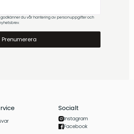
Om oss
kr
299
kr
269
å godkänner du vår hantering av personuppgifter och
Frågor & svar
 nyhetsbrev.
Barrskog – Doftpinnar
Gryningsljus –
Doftpinnar
kr
399
kr
399
rvice
Socialt
Instagram
svar
Facebook