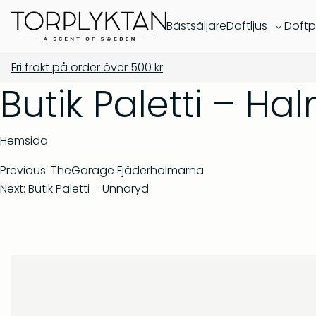
Bästsäljare
Doftljus
Doftp
Fri frakt på order över
500
kr
Butik Paletti – H
Hemsida
Previous:
TheGarage Fjäderholmarna
Next:
Butik Paletti – Unnaryd