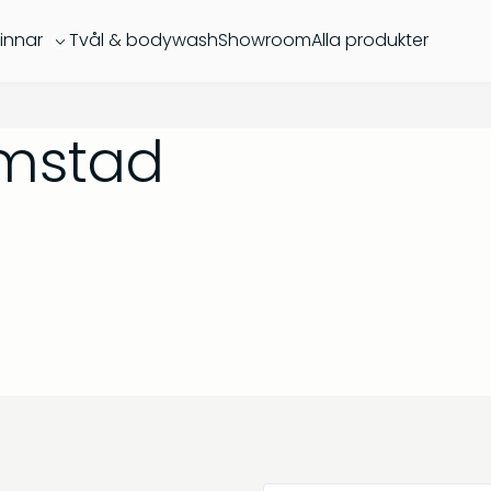
innar
Tvål & bodywash
Showroom
Alla produkter
almstad