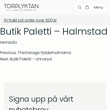
Meny
Fri frakt på order över
500
kr
Handla
Din varukorg är tom
Våra produkter
Butik Paletti – Halmstad
Våra serier
Populära produkter
Hemsida
Bästsäljare
Previous:
TheGarage Fjäderholmarna
Next:
Butik Paletti – Unnaryd
Showroom
Private label
Återförsäljare
Signa upp på vårt
Kontakt
Salvia & Viol – Tvål &
Barrskog – Doftljus 150 g
bodywash 500 ml