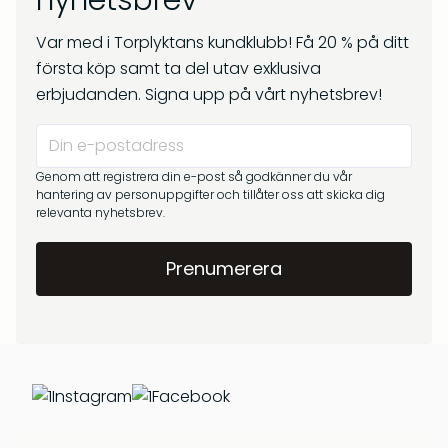
nyhetsbrev
kr
269
Om oss
kr
299
Var med i Torplyktans kundklubb! Få 20 % på ditt
Frågor & svar
första köp samt ta del utav exklusiva
erbjudanden. Signa upp på vårt nyhetsbrev!
Genom att registrera din e-post så godkänner du vår
hantering av personuppgifter och tillåter oss att skicka dig
relevanta nyhetsbrev.
Barrskog – Doftpinnar
Gryningsljus – Doftpinnar
kr
399
kr
399
Instagram
Facebook