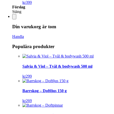
kr
399
Förslag
Stäng
Din varukorg är tom
Handla
Populära produkter
Salvia & Viol – Tvål & bodywash 500 ml
kr
299
Barrskog – Doftljus 150 g
kr
269