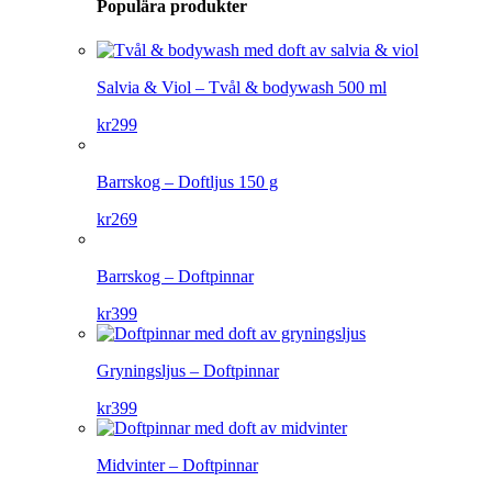
Populära produkter
Salvia & Viol – Tvål & bodywash 500 ml
kr
299
Barrskog – Doftljus 150 g
kr
269
Barrskog – Doftpinnar
kr
399
Gryningsljus – Doftpinnar
kr
399
Midvinter – Doftpinnar