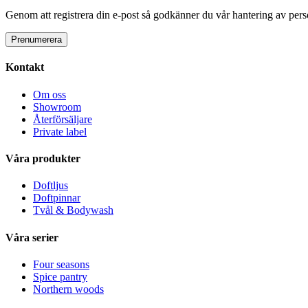
Genom att registrera din e-post så godkänner du vår hantering av person
Kontakt
Om oss
Showroom
Återförsäljare
Private label
Våra produkter
Doftljus
Doftpinnar
Tvål & Bodywash
Våra serier
Four seasons
Spice pantry
Northern woods