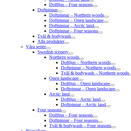
Doftljus – Four seasons
Doftpinnar
Doftpinnar – Northern woods
Doftpinnar – Open landscape
Doftpinnar – Arctic land
Doftpinnar – Four seasons
Tvål & bodywash
Alla produkter
Våra serier
Swedish scenery
Northern woods
Doftljus – Northern woods
Doftpinnar – Northern woods
Tvål & bodywash – Northern woods
Open landscape
Doftljus – Open landscape
Doftpinnar – Open landscape
Arctic land
Doftljus – Arctic land
Doftpinnar – Arctic land
Four seasons
Doftljus – Four seasons
Doftpinnar – Four seasons
Tvål & bodywash – Four seasons
Bästsäljare