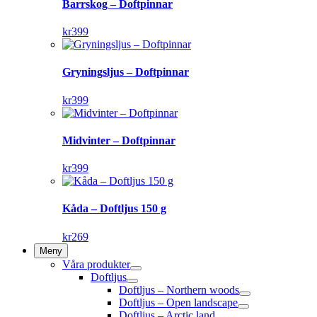
Barrskog – Doftpinnar
kr
399
Gryningsljus – Doftpinnar
kr
399
Midvinter – Doftpinnar
kr
399
Kåda – Doftljus 150 g
kr
269
Meny
Våra produkter
Doftljus
Doftljus – Northern woods
Doftljus – Open landscape
Doftljus – Arctic land