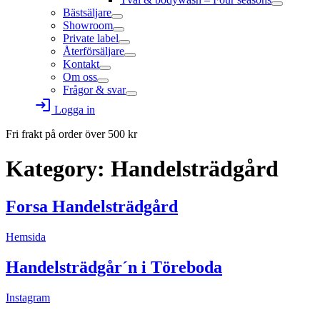
Bästsäljare
Showroom
Private label
Återförsäljare
Kontakt
Om oss
Frågor & svar
login
Logga in
Fri frakt på order över
500
kr
Kategory:
Handelsträdgård
Forsa Handelsträdgård
Hemsida
Handelsträdgår´n i Töreboda
Instagram