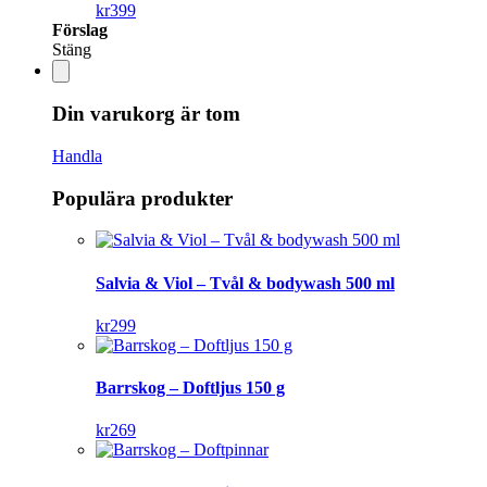
kr
399
Förslag
Stäng
Din varukorg är tom
Handla
Populära produkter
Salvia & Viol – Tvål & bodywash 500 ml
kr
299
Barrskog – Doftljus 150 g
kr
269