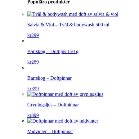
Populära produkter
Salvia & Viol – Tvål & bodywash 500 ml
kr
299
Barrskog – Doftljus 150 g
kr
269
Barrskog – Doftpinnar
kr
399
Gryningsljus – Doftpinnar
kr
399
Midvinter – Doftpinnar