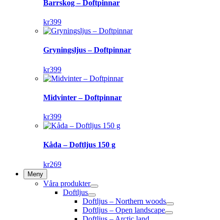
Barrskog – Doftpinnar
kr
399
Gryningsljus – Doftpinnar
kr
399
Midvinter – Doftpinnar
kr
399
Kåda – Doftljus 150 g
kr
269
Meny
Våra produkter
Doftljus
Doftljus – Northern woods
Doftljus – Open landscape
Doftljus – Arctic land