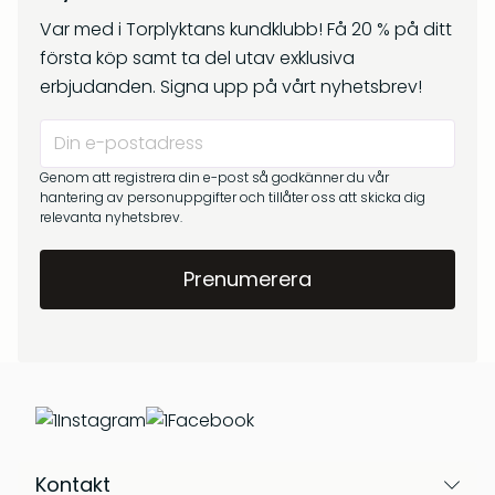
kr
269
Om oss
Var med i Torplyktans kundklubb! Få 20 % på ditt
kr
299
första köp samt ta del utav exklusiva
Frågor & svar
erbjudanden. Signa upp på vårt nyhetsbrev!
Genom att registrera din e-post så godkänner du vår
hantering av personuppgifter och tillåter oss att skicka dig
relevanta nyhetsbrev.
Barrskog – Doftpinnar
Gryningsljus – Doftpinnar
kr
399
kr
399
Instagram
Facebook
Kontakt