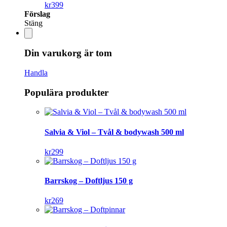
kr
399
Förslag
Stäng
Din varukorg är tom
Handla
Populära produkter
Salvia & Viol – Tvål & bodywash 500 ml
kr
299
Barrskog – Doftljus 150 g
kr
269