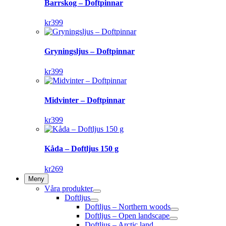
Barrskog – Doftpinnar
kr
399
Gryningsljus – Doftpinnar
kr
399
Midvinter – Doftpinnar
kr
399
Kåda – Doftljus 150 g
kr
269
Meny
Våra produkter
Doftljus
Doftljus – Northern woods
Doftljus – Open landscape
Doftljus – Arctic land