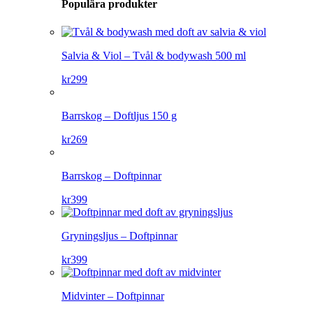
Populära produkter
Salvia & Viol – Tvål & bodywash 500 ml
kr
299
Barrskog – Doftljus 150 g
kr
269
Barrskog – Doftpinnar
kr
399
Gryningsljus – Doftpinnar
kr
399
Midvinter – Doftpinnar