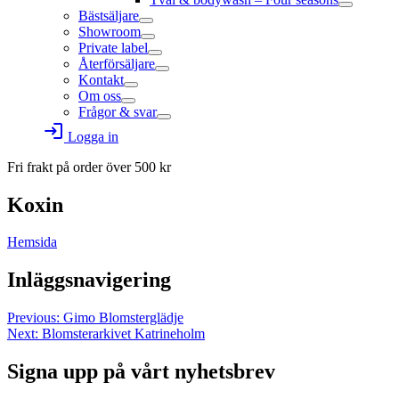
Bästsäljare
Showroom
Private label
Återförsäljare
Kontakt
Om oss
Frågor & svar
login
Logga in
Fri frakt på order över
500
kr
Koxin
Hemsida
Inläggsnavigering
Previous:
Gimo Blomsterglädje
Next:
Blomsterarkivet Katrineholm
Signa upp på vårt nyhetsbrev