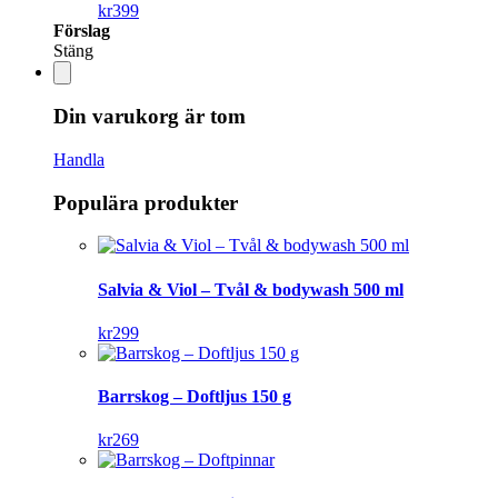
kr
399
Förslag
Stäng
Din varukorg är tom
Handla
Populära produkter
Salvia & Viol – Tvål & bodywash 500 ml
kr
299
Barrskog – Doftljus 150 g
kr
269