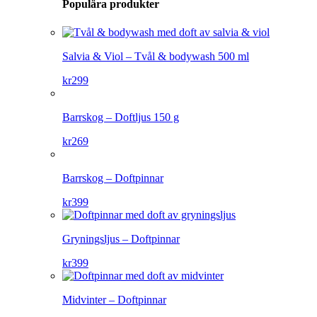
Populära produkter
Salvia & Viol – Tvål & bodywash 500 ml
kr
299
Barrskog – Doftljus 150 g
kr
269
Barrskog – Doftpinnar
kr
399
Gryningsljus – Doftpinnar
kr
399
Midvinter – Doftpinnar