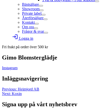
Bästsäljare
Showroom
Private label
Återförsäljare
Kontakt
Om oss
Frågor & svar
login
Logga in
Fri frakt på order över
500
kr
Gimo Blomsterglädje
Instagram
Inläggsnavigering
Previous:
Heimjord AB
Next:
Koxin
Signa upp på vårt nyhetsbrev