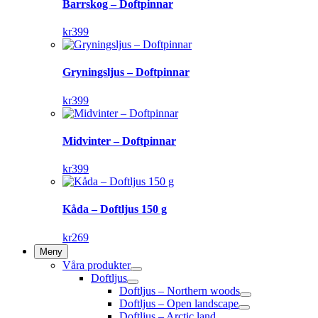
Barrskog – Doftpinnar
kr
399
Gryningsljus – Doftpinnar
kr
399
Midvinter – Doftpinnar
kr
399
Kåda – Doftljus 150 g
kr
269
Meny
Våra produkter
Doftljus
Doftljus – Northern woods
Doftljus – Open landscape
Doftljus – Arctic land