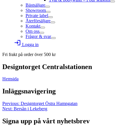
Bästsäljare
Showroom
Private label
Återförsäljare
Kontakt
Om oss
Frågor & svar
login
Logga in
Fri frakt på order över
500
kr
Designtorget Centralstationen
Hemsida
Inläggsnavigering
Previous:
Designtorget Östra Hamngatan
Next:
Bersån i Lekeberg
Signa upp på vårt nyhetsbrev