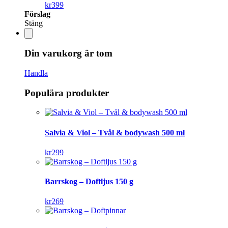
kr
399
Förslag
Stäng
Din varukorg är tom
Handla
Populära produkter
Salvia & Viol – Tvål & bodywash 500 ml
kr
299
Barrskog – Doftljus 150 g
kr
269