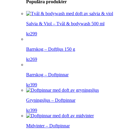
Populära produkter
Salvia & Viol – Tvål & bodywash 500 ml
kr
299
Barrskog – Doftljus 150 g
kr
269
Barrskog – Doftpinnar
kr
399
Gryningsljus – Doftpinnar
kr
399
Midvinter – Doftpinnar