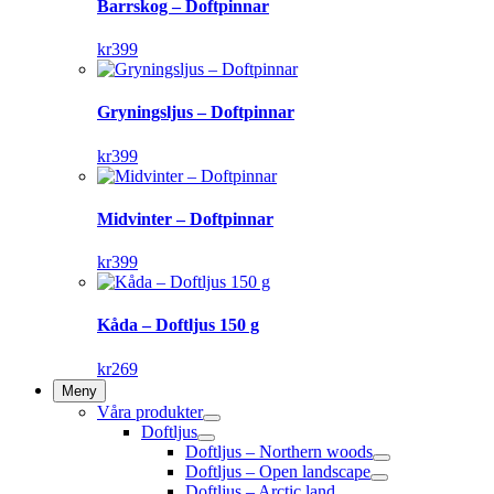
Barrskog – Doftpinnar
kr
399
Gryningsljus – Doftpinnar
kr
399
Midvinter – Doftpinnar
kr
399
Kåda – Doftljus 150 g
kr
269
Meny
Våra produkter
Doftljus
Doftljus – Northern woods
Doftljus – Open landscape
Doftljus – Arctic land