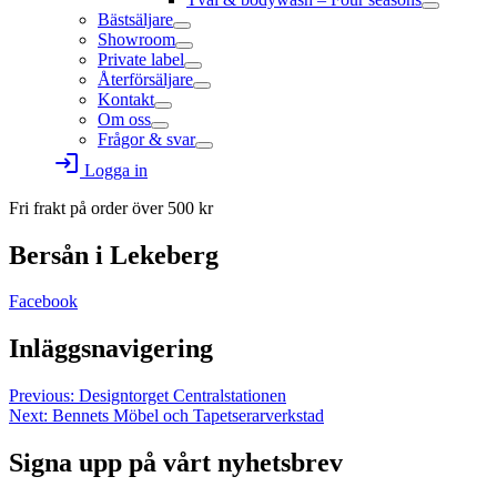
Bästsäljare
Showroom
Private label
Återförsäljare
Kontakt
Om oss
Frågor & svar
login
Logga in
Fri frakt på order över
500
kr
Bersån i Lekeberg
Facebook
Inläggsnavigering
Previous:
Designtorget Centralstationen
Next:
Bennets Möbel och Tapetserarverkstad
Signa upp på vårt nyhetsbrev