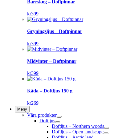
Barrskog – Doftpinnar
kr
399
Gryningsljus – Doftpinnar
kr
399
Midvinter – Doftpinnar
kr
399
Kåda – Doftljus 150 g
kr
269
Meny
Våra produkter
Doftljus
Doftljus – Northern woods
Doftljus – Open landscape
Doftljus – Arctic land