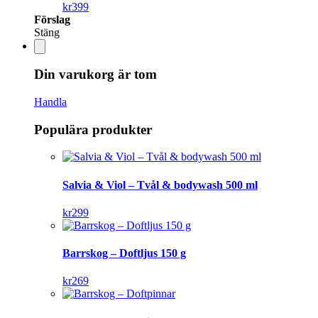
kr
399
Förslag
Stäng
Din varukorg är tom
Handla
Populära produkter
Salvia & Viol – Tvål & bodywash 500 ml
kr
299
Barrskog – Doftljus 150 g
kr
269