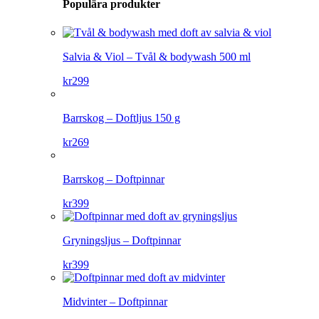
Populära produkter
Salvia & Viol – Tvål & bodywash 500 ml
kr
299
Barrskog – Doftljus 150 g
kr
269
Barrskog – Doftpinnar
kr
399
Gryningsljus – Doftpinnar
kr
399
Midvinter – Doftpinnar