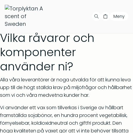
Meny
Fri frakt på order över
500
kr
Handla
Din varukorg är tom
Våra produkter
Vilka råvaror och
Våra serier
Populära produkter
komponenter
Bästsäljare
använder ni?
Showroom
Alla våra leverantörer är noga utvalda för att kunna leva
upp till de högt ställda krav på miljöfrågor och hållbarhet
Private label
som vi och våra medvetna kunder har.
Återförsäljare
Vi använder ett vax som tillverkas i Sverige av hållbart
framställda sojabönor, en hundra procent vegetabilisk,
Kontakt
Salvia & Viol – Tvål &
Barrskog – Doftljus 150 g
förnyelsebar, koldioxidneutral och giftfri produkt. Den
bodywash 500 ml
höga kvaliteten på vaxet gör att vi inte behöver tillsätta