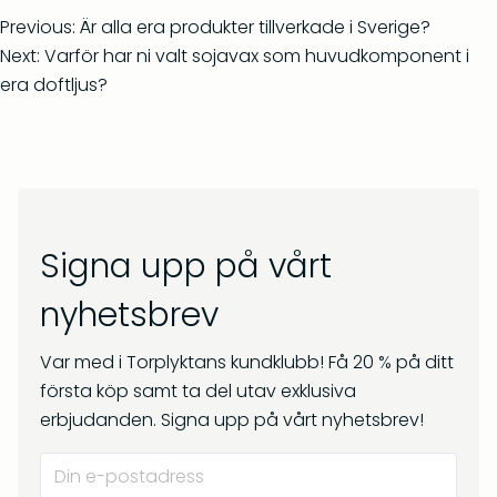
Previous:
Är alla era produkter tillverkade i Sverige?
Next:
Varför har ni valt sojavax som huvudkomponent i
era doftljus?
Midvinter – Doftpinnar
Kåda – Doftljus 150 g
kr
399
kr
269
Signa upp på vårt
nyhetsbrev
Var med i Torplyktans kundklubb! Få 20 % på ditt
första köp samt ta del utav exklusiva
erbjudanden. Signa upp på vårt nyhetsbrev!