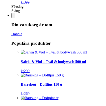
kr
399
Förslag
Stäng
Din varukorg är tom
Handla
Populära produkter
Salvia & Viol – Tvål & bodywash 500 ml
kr
299
Barrskog – Doftljus 150 g
kr
269