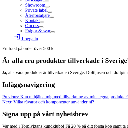
Showroom
Private label
Återförsäljare
Kontakt
Om oss
Frågor & svar
login
Logga in
Fri frakt på order över
500
kr
Är alla era produkter tillverkade i Sverige
Ja, alla våra produkter är tillverkade i Sverige. Doftljusen och doftpin
Inläggsnavigering
Previous:
Kan ni hjälpa mig med tillverkning av mina egna produkter
Next:
Vilka råvaror och komponenter använder ni?
Signa upp på vårt nyhetsbrev
Var med i Torplyktans kundklubb! Få 20 % på ditt första köp samt ta 