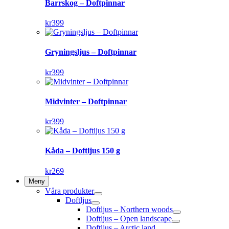
Barrskog – Doftpinnar
kr
399
Gryningsljus – Doftpinnar
kr
399
Midvinter – Doftpinnar
kr
399
Kåda – Doftljus 150 g
kr
269
Meny
Våra produkter
Doftljus
Doftljus – Northern woods
Doftljus – Open landscape
Doftljus – Arctic land