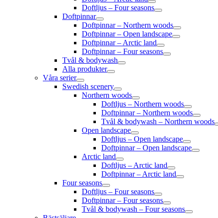
Doftljus – Four seasons
Doftpinnar
Doftpinnar – Northern woods
Doftpinnar – Open landscape
Doftpinnar – Arctic land
Doftpinnar – Four seasons
Tvål & bodywash
Alla produkter
Våra serier
Swedish scenery
Northern woods
Doftljus – Northern woods
Doftpinnar – Northern woods
Tvål & bodywash – Northern woods
Open landscape
Doftljus – Open landscape
Doftpinnar – Open landscape
Arctic land
Doftljus – Arctic land
Doftpinnar – Arctic land
Four seasons
Doftljus – Four seasons
Doftpinnar – Four seasons
Tvål & bodywash – Four seasons
Bästsäljare