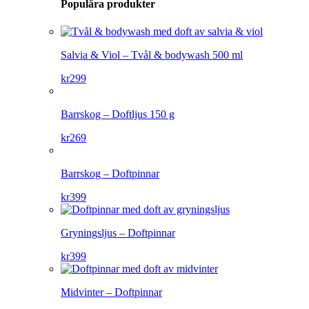
Populära produkter
Salvia & Viol – Tvål & bodywash 500 ml
kr
299
Barrskog – Doftljus 150 g
kr
269
Barrskog – Doftpinnar
kr
399
Gryningsljus – Doftpinnar
kr
399
Midvinter – Doftpinnar