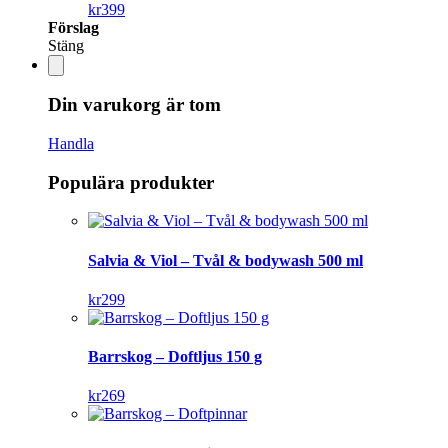
kr
399
Förslag
Stäng
Din varukorg är tom
Handla
Populära produkter
Salvia & Viol – Tvål & bodywash 500 ml
kr
299
Barrskog – Doftljus 150 g
kr
269