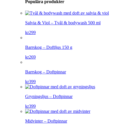
Populära produkter
Salvia & Viol – Tvål & bodywash 500 ml
kr
299
Barrskog – Doftljus 150 g
kr
269
Barrskog – Doftpinnar
kr
399
Gryningsljus – Doftpinnar
kr
399
Midvinter – Doftpinnar