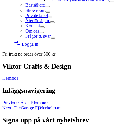
Bästsäljare
Showroom
Private label
Återförsäljare
Kontakt
Om oss
Frågor & svar
login
Logga in
Fri frakt på order över
500
kr
Viktor Crafts & Design
Hemsida
Inläggsnavigering
Previous:
Åsas Blommor
Next:
TheGarage Fjäderholmarna
Signa upp på vårt nyhetsbrev