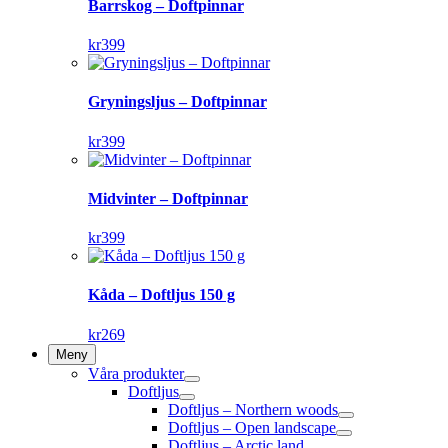
Barrskog – Doftpinnar
kr
399
Gryningsljus – Doftpinnar
kr
399
Midvinter – Doftpinnar
kr
399
Kåda – Doftljus 150 g
kr
269
Meny
Våra produkter
Doftljus
Doftljus – Northern woods
Doftljus – Open landscape
Doftljus – Arctic land