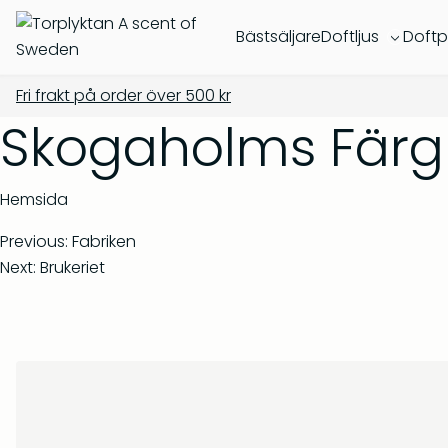
Bästsäljare
Doftljus
Doftp
Fri frakt på order över
500
kr
Skogaholms Färg
Hemsida
Previous:
Fabriken
Next:
Brukeriet