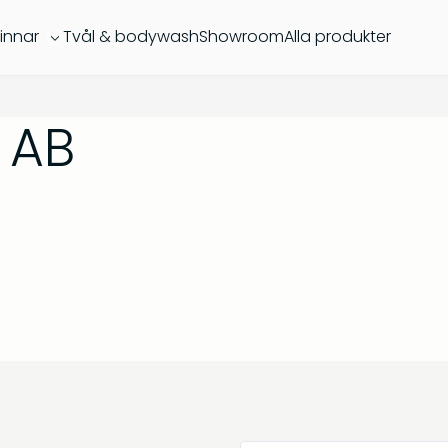
innar
Tvål & bodywash
Showroom
Alla produkter
 AB