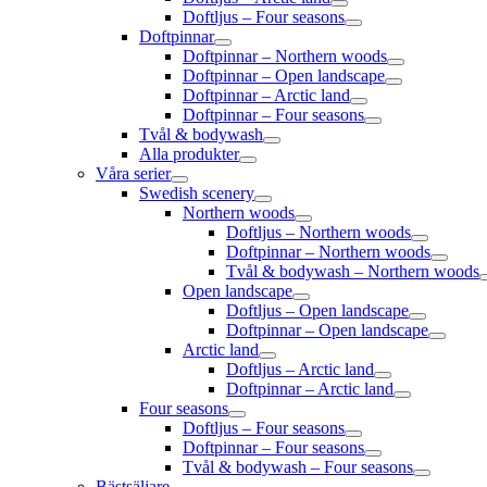
Doftljus – Four seasons
Doftpinnar
Doftpinnar – Northern woods
Doftpinnar – Open landscape
Doftpinnar – Arctic land
Doftpinnar – Four seasons
Tvål & bodywash
Alla produkter
Våra serier
Swedish scenery
Northern woods
Doftljus – Northern woods
Doftpinnar – Northern woods
Tvål & bodywash – Northern woods
Open landscape
Doftljus – Open landscape
Doftpinnar – Open landscape
Arctic land
Doftljus – Arctic land
Doftpinnar – Arctic land
Four seasons
Doftljus – Four seasons
Doftpinnar – Four seasons
Tvål & bodywash – Four seasons
Bästsäljare