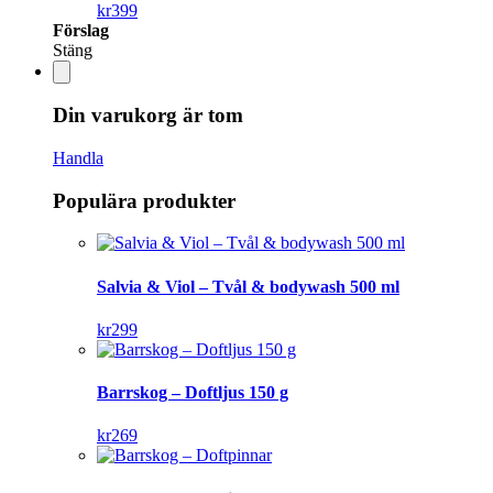
kr
399
Förslag
Stäng
Din varukorg är tom
Handla
Populära produkter
Salvia & Viol – Tvål & bodywash 500 ml
kr
299
Barrskog – Doftljus 150 g
kr
269