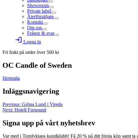
Showroom
Private label
Återförsäljare
Kontakt
Om oss
Frågor & svar
login
Logga in
Fri frakt på order över
500
kr
OC Candle of Sweden
Hemsida
Inläggsnavigering
Previous:
Gröna Lund i Vireda
Next:
Hotell Furusund
Signa upp på vårt nyhetsbrev
Var med i Torplyktans kundklubb! Få 20 % på ditt första köp samt ta 