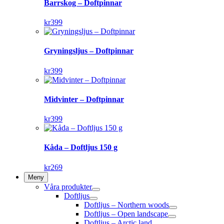
Barrskog – Doftpinnar
kr
399
Gryningsljus – Doftpinnar
kr
399
Midvinter – Doftpinnar
kr
399
Kåda – Doftljus 150 g
kr
269
Meny
Våra produkter
Doftljus
Doftljus – Northern woods
Doftljus – Open landscape
Doftljus – Arctic land