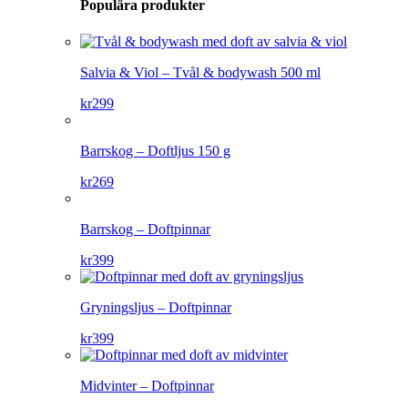
Populära produkter
Salvia & Viol – Tvål & bodywash 500 ml
kr
299
Barrskog – Doftljus 150 g
kr
269
Barrskog – Doftpinnar
kr
399
Gryningsljus – Doftpinnar
kr
399
Midvinter – Doftpinnar