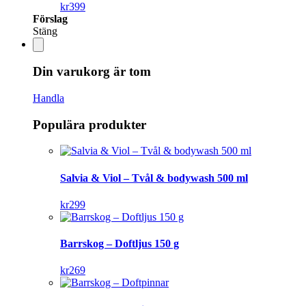
kr
399
Förslag
Stäng
Din varukorg är tom
Handla
Populära produkter
Salvia & Viol – Tvål & bodywash 500 ml
kr
299
Barrskog – Doftljus 150 g
kr
269