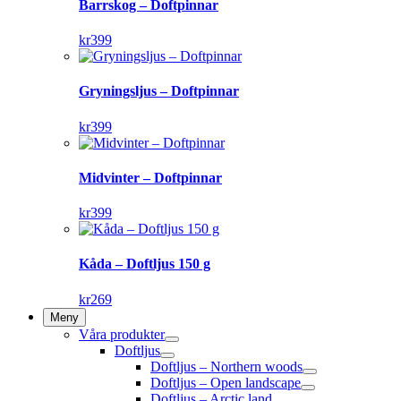
Barrskog – Doftpinnar
kr
399
Gryningsljus – Doftpinnar
kr
399
Midvinter – Doftpinnar
kr
399
Kåda – Doftljus 150 g
kr
269
Meny
Våra produkter
Doftljus
Doftljus – Northern woods
Doftljus – Open landscape
Doftljus – Arctic land