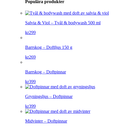
Populära produkter
Salvia & Viol – Tvål & bodywash 500 ml
kr
299
Barrskog – Doftljus 150 g
kr
269
Barrskog – Doftpinnar
kr
399
Gryningsljus – Doftpinnar
kr
399
Midvinter – Doftpinnar