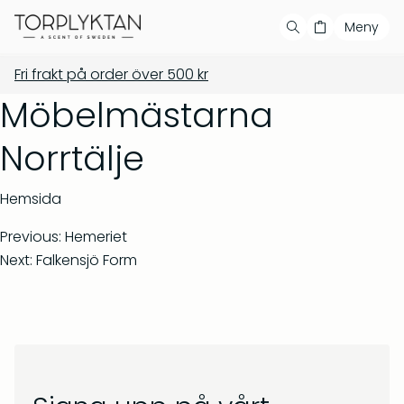
Meny
Fri frakt på order över
500
kr
Handla
Din varukorg är tom
Våra produkter
Möbelmästarna
Våra serier
Populära produkter
Norrtälje
Bästsäljare
Hemsida
Showroom
Previous:
Hemeriet
Next:
Falkensjö Form
Private label
Återförsäljare
Kontakt
Salvia & Viol – Tvål &
Barrskog – Doftljus 150 g
bodywash 500 ml