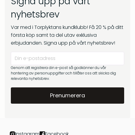
Signa upp på vårt
kr
269
Om oss
kr
299
nyhetsbrev
Frågor & svar
Var med i Torplyktans kundklubb! Få 20 % på ditt
första köp samt ta del utav exklusiva
erbjudanden. Signa upp på vårt nyhetsbrev!
Genom att registrera din e-post så godkänner du vår
hantering av personuppgifter och tillåter oss att skicka dig
relevanta nyhetsbrev.
Barrskog – Doftpinnar
Gryningsljus – Doftpinnar
kr
399
kr
399
Instagram
Facebook