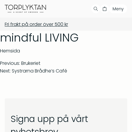
Meny
Fri frakt på order över
500
kr
Handla
Din varukorg är tom
Våra produkter
mindful LIVING
Våra serier
Populära produkter
Hemsida
Bästsäljare
Previous:
Brukeriet
Next:
Systrarna Brådhe’s Café
Showroom
Private label
Återförsäljare
Signa upp på vårt
Kontakt
Salvia & Viol – Tvål &
Barrskog – Doftljus 150 g
bodywash 500 ml