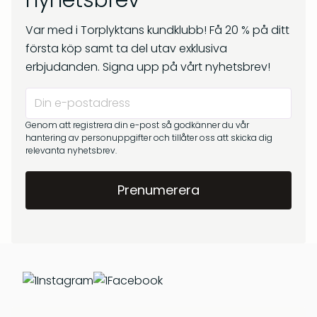
nyhetsbrev
kr
269
Om oss
kr
299
Var med i Torplyktans kundklubb! Få 20 % på ditt
Frågor & svar
första köp samt ta del utav exklusiva
erbjudanden. Signa upp på vårt nyhetsbrev!
Genom att registrera din e-post så godkänner du vår
hantering av personuppgifter och tillåter oss att skicka dig
relevanta nyhetsbrev.
Barrskog – Doftpinnar
Gryningsljus – Doftpinnar
kr
399
kr
399
Instagram
Facebook