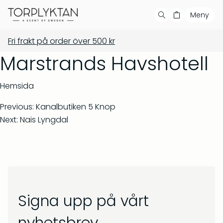
Meny
Fri frakt på order över
500
kr
Handla
Din varukorg är tom
Våra produkter
Marstrands Havshotell
Våra serier
Populära produkter
Hemsida
Bästsäljare
Previous:
Kanalbutiken 5 Knop
Next:
Nais Lyngdal
Showroom
Private label
Återförsäljare
Signa upp på vårt
Kontakt
Salvia & Viol – Tvål &
Barrskog – Doftljus 150 g
bodywash 500 ml