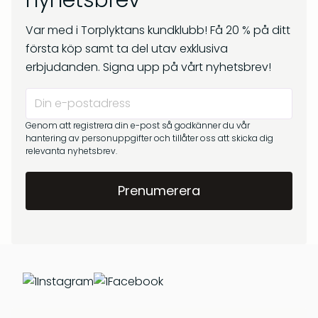
nyhetsbrev
kr
269
Om oss
kr
299
Var med i Torplyktans kundklubb! Få 20 % på ditt
Frågor & svar
första köp samt ta del utav exklusiva
erbjudanden. Signa upp på vårt nyhetsbrev!
Genom att registrera din e-post så godkänner du vår
hantering av personuppgifter och tillåter oss att skicka dig
relevanta nyhetsbrev.
Barrskog – Doftpinnar
Gryningsljus – Doftpinnar
kr
399
kr
399
Instagram
Facebook