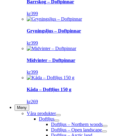
Barrskog – Doftpinnar
kr
399
Gryningsljus – Doftpinnar
kr
399
Midvinter – Doftpinnar
kr
399
Kåda – Doftljus 150 g
kr
269
Meny
Våra produkter
Doftljus
Doftljus – Northern woods
Doftljus – Open landscape
Doftljus – Arctic land