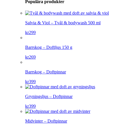
Populära produkter
Salvia & Viol – Tvål & bodywash 500 ml
kr
299
Barrskog – Doftljus 150 g
kr
269
Barrskog – Doftpinnar
kr
399
Gryningsljus – Doftpinnar
kr
399
Midvinter – Doftpinnar