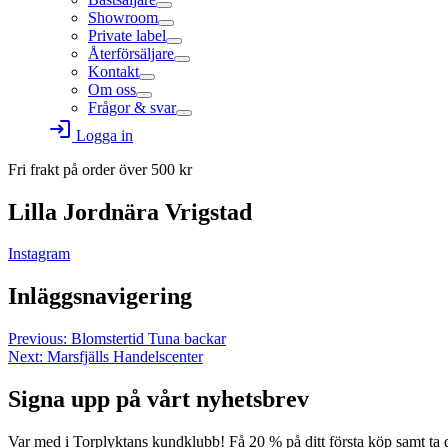
Showroom
Private label
Återförsäljare
Kontakt
Om oss
Frågor & svar
login
Logga in
Fri frakt på order över
500
kr
Lilla Jordnära Vrigstad
Instagram
Inläggsnavigering
Previous:
Blomstertid Tuna backar
Next:
Marsfjälls Handelscenter
Signa upp på vårt nyhetsbrev
Var med i Torplyktans kundklubb! Få 20 % på ditt första köp samt ta 