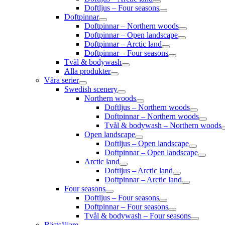
Doftljus – Four seasons
Doftpinnar
Doftpinnar – Northern woods
Doftpinnar – Open landscape
Doftpinnar – Arctic land
Doftpinnar – Four seasons
Tvål & bodywash
Alla produkter
Våra serier
Swedish scenery
Northern woods
Doftljus – Northern woods
Doftpinnar – Northern woods
Tvål & bodywash – Northern woods
Open landscape
Doftljus – Open landscape
Doftpinnar – Open landscape
Arctic land
Doftljus – Arctic land
Doftpinnar – Arctic land
Four seasons
Doftljus – Four seasons
Doftpinnar – Four seasons
Tvål & bodywash – Four seasons
Bästsäljare