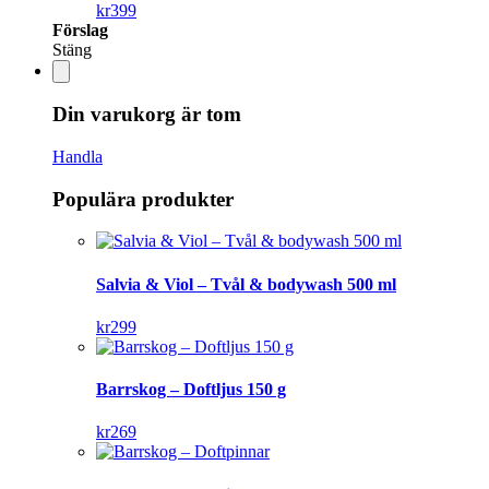
kr
399
Förslag
Stäng
Din varukorg är tom
Handla
Populära produkter
Salvia & Viol – Tvål & bodywash 500 ml
kr
299
Barrskog – Doftljus 150 g
kr
269