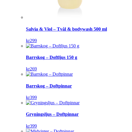
Salvia & Viol – Tvål & bodywash 500 ml
kr
299
Barrskog – Doftljus 150 g
kr
269
Barrskog – Doftpinnar
kr
399
Gryningsljus – Doftpinnar
kr
399