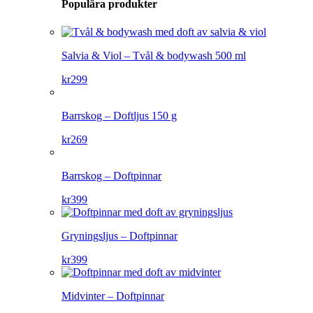
Populära produkter
Salvia & Viol – Tvål & bodywash 500 ml
kr
299
Barrskog – Doftljus 150 g
kr
269
Barrskog – Doftpinnar
kr
399
Gryningsljus – Doftpinnar
kr
399
Midvinter – Doftpinnar