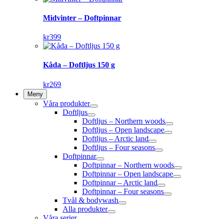
Midvinter – Doftpinnar
kr
399
Kåda – Doftljus 150 g
kr
269
Meny
Våra produkter
Doftljus
Doftljus – Northern woods
Doftljus – Open landscape
Doftljus – Arctic land
Doftljus – Four seasons
Doftpinnar
Doftpinnar – Northern woods
Doftpinnar – Open landscape
Doftpinnar – Arctic land
Doftpinnar – Four seasons
Tvål & bodywash
Alla produkter
Våra serier