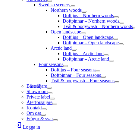
Swedish scenery
Northern woods
Doftljus – Northern woods
Doftpinnar – Northern woods
Tvål & bodywash – Northern woods
Open landscape
Doftljus – Open landscape
Doftpinnar – Open landscape
Arctic land
Doftljus – Arctic land
Doftpinnar – Arctic land
Four seasons
Doftljus – Four seasons
Doftpinnar – Four seasons
Tvål & bodywash – Four seasons
Bästsäljare
Showroom
Private label
Återförsäljare
Kontakt
Om oss
Frågor & svar
login
Logga in