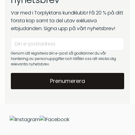
nyhetsbrev
kr
269
Om oss
kr
299
Var med i Torplyktans kundklubb! Få 20 % på ditt
Frågor & svar
första köp samt ta del utav exklusiva
erbjudanden. Signa upp på vårt nyhetsbrev!
Genom att registrera din e-post så godkänner du vår
hantering av personuppgifter och tillåter oss att skicka dig
relevanta nyhetsbrev.
Barrskog – Doftpinnar
Gryningsljus – Doftpinnar
kr
399
kr
399
Instagram
Facebook