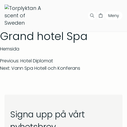
Meny
Fri frakt på order över
500
kr
Handla
Din varukorg är tom
Våra produkter
Grand hotel Spa
Våra serier
Populära produkter
Hemsida
Bästsäljare
Previous:
Hotel Diplomat
Next:
Vann Spa Hotell och Konferans
Showroom
Private label
Återförsäljare
Signa upp på vårt
Kontakt
Salvia & Viol – Tvål &
Barrskog – Doftljus 150 g
bodywash 500 ml