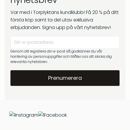
nyhetsbrev
kr
269
Om oss
kr
299
Var med i Torplyktans kundklubb! Få 20 % på ditt
Frågor & svar
första köp samt ta del utav exklusiva
erbjudanden. Signa upp på vårt nyhetsbrev!
Genom att registrera din e-post så godkänner du vår
hantering av personuppgifter och tillåter oss att skicka dig
relevanta nyhetsbrev.
Barrskog – Doftpinnar
Gryningsljus – Doftpinnar
kr
399
kr
399
Instagram
Facebook