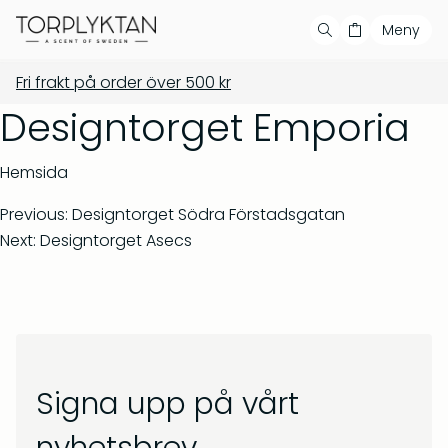
Meny
Fri frakt på order över
500
kr
Handla
Din varukorg är tom
Våra produkter
Designtorget Emporia
Våra serier
Populära produkter
Hemsida
Bästsäljare
Previous:
Designtorget Södra Förstadsgatan
Next:
Designtorget Asecs
Showroom
Private label
Återförsäljare
Signa upp på vårt
Kontakt
Salvia & Viol – Tvål &
Barrskog – Doftljus 150 g
bodywash 500 ml