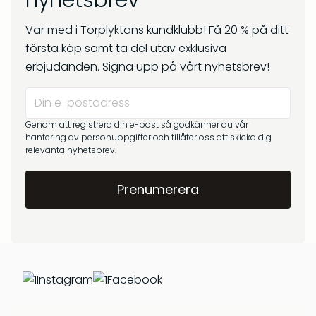
nyhetsbrev
kr
269
Om oss
kr
299
Var med i Torplyktans kundklubb! Få 20 % på ditt
Frågor & svar
första köp samt ta del utav exklusiva
erbjudanden. Signa upp på vårt nyhetsbrev!
Genom att registrera din e-post så godkänner du vår
hantering av personuppgifter och tillåter oss att skicka dig
relevanta nyhetsbrev.
Barrskog – Doftpinnar
Gryningsljus – Doftpinnar
kr
399
kr
399
Instagram
Facebook