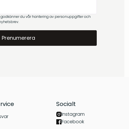
Om oss
kr
299
kr
269
å godkänner du vår hantering av personuppgifter och
Frågor & svar
 nyhetsbrev.
Barrskog – Doftpinnar
Gryningsljus –
Doftpinnar
kr
399
kr
399
rvice
Socialt
Instagram
svar
Facebook