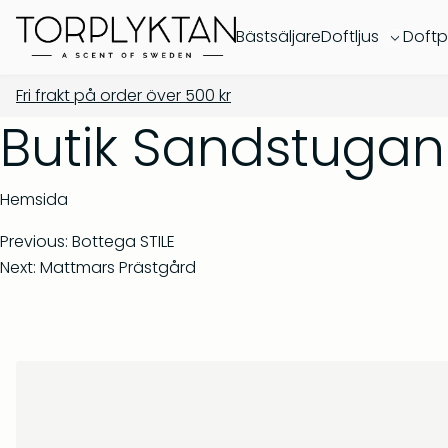
Bästsäljare
Doftljus
Doftp
Fri frakt på order över
500
kr
Butik Sandstugan
Hemsida
Previous:
Bottega STILE
Next:
Mattmars Prästgård