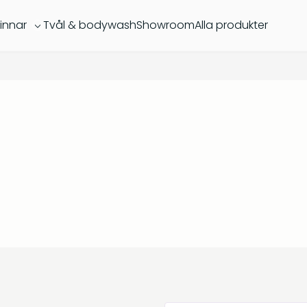
innar
Tvål & bodywash
Showroom
Alla produkter