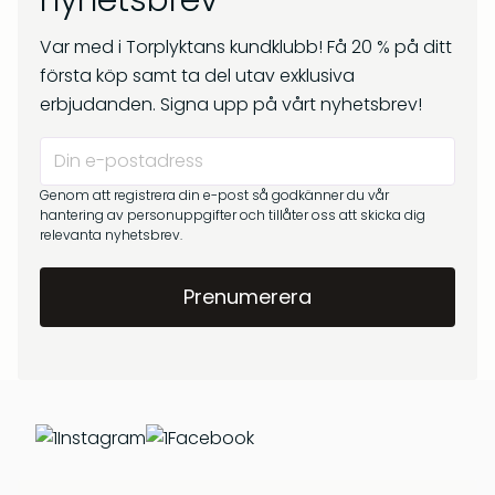
nyhetsbrev
kr
269
Om oss
kr
299
Var med i Torplyktans kundklubb! Få 20 % på ditt
Frågor & svar
första köp samt ta del utav exklusiva
erbjudanden. Signa upp på vårt nyhetsbrev!
Genom att registrera din e-post så godkänner du vår
hantering av personuppgifter och tillåter oss att skicka dig
relevanta nyhetsbrev.
Barrskog – Doftpinnar
Gryningsljus – Doftpinnar
kr
399
kr
399
Instagram
Facebook