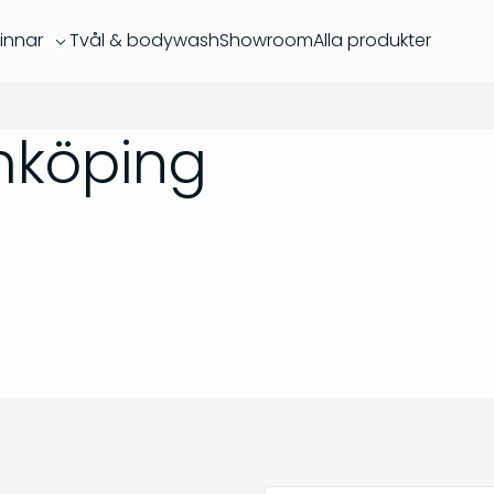
innar
Tvål & bodywash
Showroom
Alla produkter
mköping