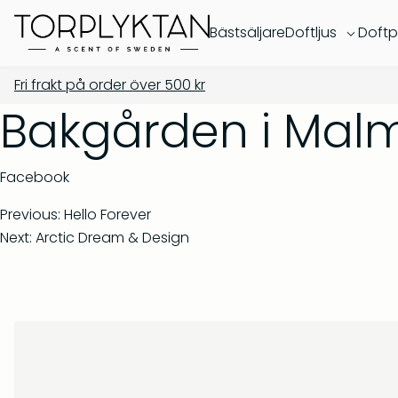
Bästsäljare
Doftljus
Doftp
Fri frakt på order över
500
kr
Bakgården i Mal
Facebook
Previous:
Hello Forever
Next:
Arctic Dream & Design