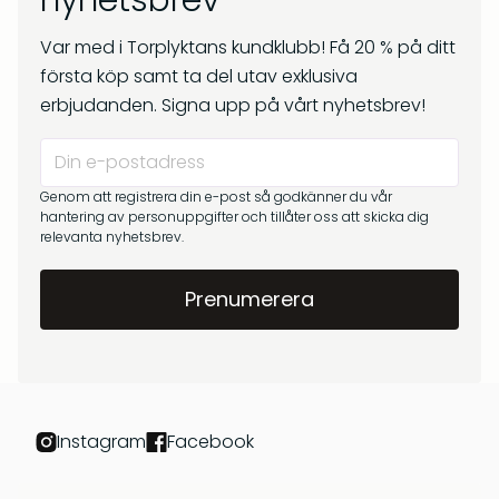
nyhetsbrev
kr
269
Om oss
kr
299
Var med i Torplyktans kundklubb! Få 20 % på ditt
Frågor & svar
första köp samt ta del utav exklusiva
erbjudanden. Signa upp på vårt nyhetsbrev!
Genom att registrera din e-post så godkänner du vår
hantering av personuppgifter och tillåter oss att skicka dig
relevanta nyhetsbrev.
Barrskog – Doftpinnar
Gryningsljus – Doftpinnar
kr
399
kr
399
Instagram
Facebook