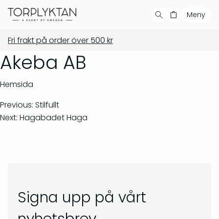
Meny
Fri frakt på order över
500
kr
Handla
Din varukorg är tom
Våra produkter
Akeba AB
Våra serier
Populära produkter
Hemsida
Bästsäljare
Previous:
Stilfullt
Next:
Hagabadet Haga
Showroom
Private label
Återförsäljare
Signa upp på vårt
Kontakt
Salvia & Viol – Tvål &
Barrskog – Doftljus 150 g
bodywash 500 ml