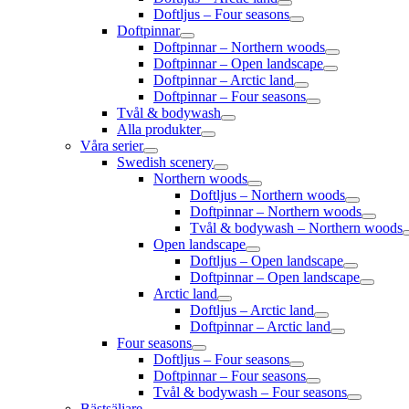
Doftljus – Four seasons
Doftpinnar
Doftpinnar – Northern woods
Doftpinnar – Open landscape
Doftpinnar – Arctic land
Doftpinnar – Four seasons
Tvål & bodywash
Alla produkter
Våra serier
Swedish scenery
Northern woods
Doftljus – Northern woods
Doftpinnar – Northern woods
Tvål & bodywash – Northern woods
Open landscape
Doftljus – Open landscape
Doftpinnar – Open landscape
Arctic land
Doftljus – Arctic land
Doftpinnar – Arctic land
Four seasons
Doftljus – Four seasons
Doftpinnar – Four seasons
Tvål & bodywash – Four seasons
Bästsäljare