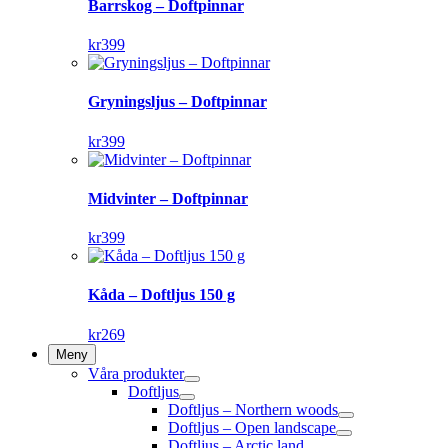
Barrskog – Doftpinnar
kr
399
Gryningsljus – Doftpinnar
kr
399
Midvinter – Doftpinnar
kr
399
Kåda – Doftljus 150 g
kr
269
Meny
Våra produkter
Doftljus
Doftljus – Northern woods
Doftljus – Open landscape
Doftljus – Arctic land