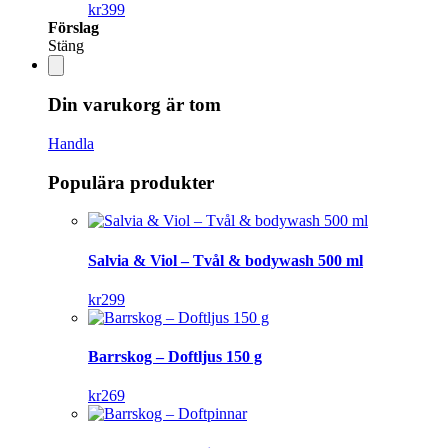
kr
399
Förslag
Stäng
Din varukorg är tom
Handla
Populära produkter
Salvia & Viol – Tvål & bodywash 500 ml
kr
299
Barrskog – Doftljus 150 g
kr
269