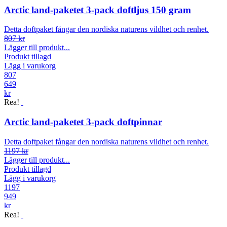
Arctic land-paketet 3-pack doftljus 150 gram
Detta doftpaket fångar den nordiska naturens vildhet och renhet.
807 kr
Lägger till produkt...
Produkt tillagd
Lägg i varukorg
807
649
kr
Rea!
Arctic land-paketet 3-pack doftpinnar
Detta doftpaket fångar den nordiska naturens vildhet och renhet.
1197 kr
Lägger till produkt...
Produkt tillagd
Lägg i varukorg
1197
949
kr
Rea!