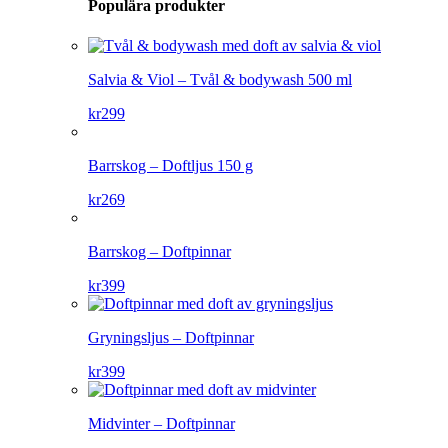
Populära produkter
Salvia & Viol – Tvål & bodywash 500 ml
kr
299
Barrskog – Doftljus 150 g
kr
269
Barrskog – Doftpinnar
kr
399
Gryningsljus – Doftpinnar
kr
399
Midvinter – Doftpinnar