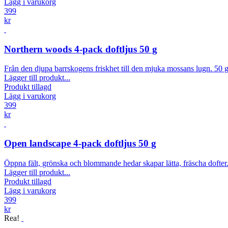
Lägg i varukorg
399
kr
Northern woods 4-pack doftljus 50 g
Från den djupa barrskogens friskhet till den mjuka mossans lugn. 50 g
Lägger till produkt...
Produkt tillagd
Lägg i varukorg
399
kr
Open landscape 4-pack doftljus 50 g
Öppna fält, grönska och blommande hedar skapar lätta, fräscha dofter.
Lägger till produkt...
Produkt tillagd
Lägg i varukorg
399
kr
Rea!