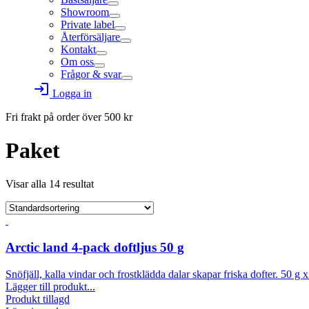
Showroom
Private label
Återförsäljare
Kontakt
Om oss
Frågor & svar
login
Logga in
Fri frakt på order över
500
kr
Paket
Visar alla 14 resultat
Arctic land 4-pack doftljus 50 g
Snöfjäll, kalla vindar och frostklädda dalar skapar friska dofter. 50 g x
Lägger till produkt...
Produkt tillagd